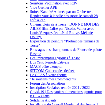
Soustons Vaccination avec RdV
Vide Grenier APE
Soirée Karaoké Animée par un Orchestre -
Rendez vous à la salle des sports le samedi 28
août à 21h
Cinéma plein air à Tosse - DONNE MOI DES
AILES film réalisé par Nicolas Vanier avec
Louis Vazquez, Jean-Paul Rouve, Mélanie
Doutey.
Exposition de peinture "Portrait des femmes de
Tosse"
Brassages des championnats de France de pelote
Basque
Les Impromptus Lyriques à Tosse
Bus Yego Période Estivale
MACS offre d'emploi
SITCOM Collecte des déchets
Le CCAS à votre écoute
"Je soutiens mes Commerçants"
Forum des Associations
Inscription Scolaires rentrée 2021 / 2022
Covid-19 | Des paniers alimentaires gratuits pour
les 15-30 ans
Solidarité Aidants
Installation du Conseil Municipal des Jeunes à