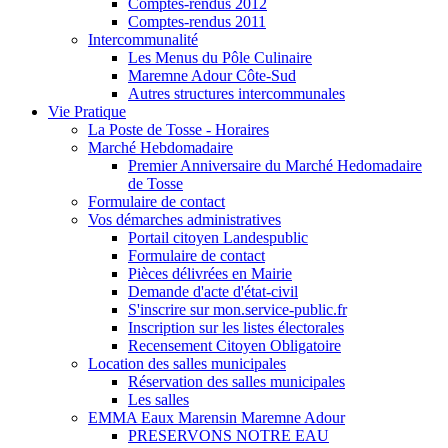
Comptes-rendus 2012
Comptes-rendus 2011
Intercommunalité
Les Menus du Pôle Culinaire
Maremne Adour Côte-Sud
Autres structures intercommunales
Vie Pratique
La Poste de Tosse - Horaires
Marché Hebdomadaire
Premier Anniversaire du Marché Hedomadaire
de Tosse
Formulaire de contact
Vos démarches administratives
Portail citoyen Landespublic
Formulaire de contact
Pièces délivrées en Mairie
Demande d'acte d'état-civil
S'inscrire sur mon.service-public.fr
Inscription sur les listes électorales
Recensement Citoyen Obligatoire
Location des salles municipales
Réservation des salles municipales
Les salles
EMMA Eaux Marensin Maremne Adour
PRESERVONS NOTRE EAU