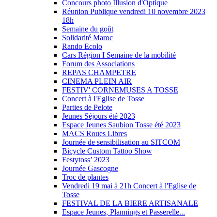
Concours photo Illusion d'Optique
Réunion Publique vendredi 10 novembre 2023
18h
Semaine du goût
Solidarité Maroc
Rando Ecolo
Cars Région I Semaine de la mobilité
Forum des Associations
REPAS CHAMPETRE
CINEMA PLEIN AIR
FESTIV' CORNEMUSES A TOSSE
Concert à l'Eglise de Tosse
Parties de Pelote
Jeunes Séjours été 2023
Espace Jeunes Saubion Tosse été 2023
MACS Roues Libres
Journée de sensibilisation au SITCOM
Bicycle Custom Tattoo Show
Festytoss’ 2023
Journée Gascogne
Troc de plantes
Vendredi 19 mai à 21h Concert à l'Eglise de
Tosse
FESTIVAL DE LA BIERE ARTISANALE
Espace Jeunes, Plannings et Passerelle...