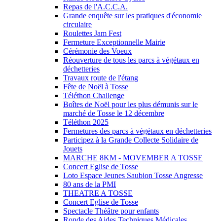
Repas de l'A.C.C.A.
Grande enquête sur les pratiques d'économie
circulaire
Roulettes Jam Fest
Fermeture Exceptionnelle Mairie
Cérémonie des Voeux
Réouverture de tous les parcs à végétaux en
déchetteries
Travaux route de l'étang
Fête de Noël à Tosse
Téléthon Challenge
Boîtes de Noël pour les plus démunis sur le
marché de Tosse le 12 décembre
Téléthon 2025
Fermetures des parcs à végétaux en déchetteries
Participez à la Grande Collecte Solidaire de
Jouets
MARCHE 8KM - MOVEMBER A TOSSE
Concert Eglise de Tosse
Loto Espace Jeunes Saubion Tosse Angresse
80 ans de la PMI
THEATRE A TOSSE
Concert Eglise de Tosse
Spectacle Théâtre pour enfants
Ronde des Aides Techniques Médicales