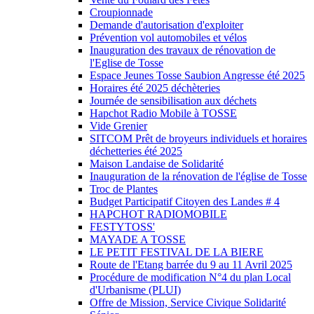
Croupionnade
Demande d'autorisation d'exploiter
Prévention vol automobiles et vélos
Inauguration des travaux de rénovation de
l'Eglise de Tosse
Espace Jeunes Tosse Saubion Angresse été 2025
Horaires été 2025 déchèteries
Journée de sensibilisation aux déchets
Hapchot Radio Mobile à TOSSE
Vide Grenier
SITCOM Prêt de broyeurs individuels et horaires
déchetteries été 2025
Maison Landaise de Solidarité
Inauguration de la rénovation de l'église de Tosse
Troc de Plantes
Budget Participatif Citoyen des Landes # 4
HAPCHOT RADIOMOBILE
FESTYTOSS'
MAYADE A TOSSE
LE PETIT FESTIVAL DE LA BIERE
Route de l'Etang barrée du 9 au 11 Avril 2025
Procédure de modification N°4 du plan Local
d'Urbanisme (PLUI)
Offre de Mission, Service Civique Solidarité