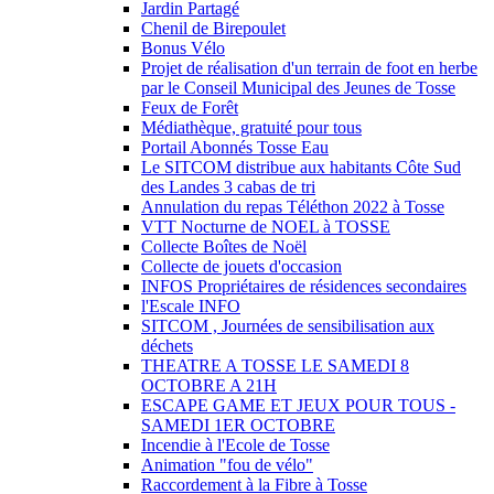
Jardin Partagé
Chenil de Birepoulet
Bonus Vélo
Projet de réalisation d'un terrain de foot en herbe
par le Conseil Municipal des Jeunes de Tosse
Feux de Forêt
Médiathèque, gratuité pour tous
Portail Abonnés Tosse Eau
Le SITCOM distribue aux habitants Côte Sud
des Landes 3 cabas de tri
Annulation du repas Téléthon 2022 à Tosse
VTT Nocturne de NOEL à TOSSE
Collecte Boîtes de Noël
Collecte de jouets d'occasion
INFOS Propriétaires de résidences secondaires
l'Escale INFO
SITCOM , Journées de sensibilisation aux
déchets
THEATRE A TOSSE LE SAMEDI 8
OCTOBRE A 21H
ESCAPE GAME ET JEUX POUR TOUS -
SAMEDI 1ER OCTOBRE
Incendie à l'Ecole de Tosse
Animation "fou de vélo"
Raccordement à la Fibre à Tosse