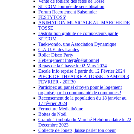
Vente de foulard des fêtes de Tosse
SITCOM Journée de sensiblisation
Forum Recrutement Saisonnier
FESTYTOSS'
ANIMATION MUSICALE AU MARCHE DE
TOSSE
Distribution gratuite de composteurs par le
SITCOM
Taekwondo, une Association Dynamique
C.A.U.E. des Landes
Roller Disco Party
Hebergement Intergénérationnel
Repas de la Chasse le 02 Mars 2024
Escale Info reprise à partir du 12 Février 2024
PIECE DE THEATRE A TOSSE - SAMEDI 3
FEVRIER - 20H30
Participez au panel citoyen pour le logement
organisé par la communauté de communes !
Recensement de la population du 18 janvier au
17 février 2024
Fermeture Médiathèque
Boites de Noël
Grande Tombola du Marché Hebdomadaire le 22
Décembre 2023
Collecte de Jouets; laisse parler ton coeur