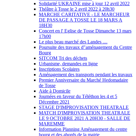
Solidarité UKRAINE mise à jour 12 avril 2022
Théâtre à Tosse le 2 avril 2022 à 20h30
MARCHE CARITATIVE - LE MARCHEUR
DE PASSAGE A TOSSE LE 18 MARS A
18H30
Concert en l' Eglise de Tosse Dimanche 13 mars
17h00
Le plus beau marché des Landes ....
Poursuite des travaux d"aménagement du Centre
Bourg
SITCOM Tri des déchets
Urbanisme, demandes en ligne
Inscriptions Scolaires
Aménagement des transports pendant les travaux
Premier Anniversaire du Marché Hedomadaire
de Tosse
Aide à Domicile
Journées en faveur du Téléthon les 4 et 5
Décembre 2021
STAGE D'IMPROVISATION THEATRALE
MATCH D'IMPROVISATION THEATRALE
LE 9 OCTOBRE 2021 A 20H30 - SALLE DE
MAREMME
Information Planning Aménagement du centre
bourg et des abords de la mairie