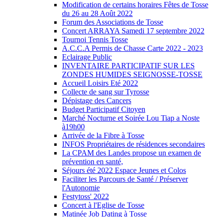
Modification de certains horaires Fêtes de Tosse
du 26 au 28 Août 2022
Forum des Associations de Tosse
Concert ARRAYA Samedi 17 septembre 2022
Tournoi Tennis Tosse
A.C.C.A Permis de Chasse Carte 2022 - 2023
Eclairage Public
INVENTAIRE PARTICIPATIF SUR LES
ZONDES HUMIDES SEIGNOSSE-TOSSE
Accueil Loisirs Eté 2022
Collecte de sang sur Tyrosse
Dépistage des Cancers
Budget Participatif Citoyen
Marché Nocturne et Soirée Lou Tiap a Noste
à19h00
Arrivée de la Fibre à Tosse
INFOS Propriétaires de résidences secondaires
La CPAM des Landes propose un examen de
prévention en santé,
Séjours été 2022 Espace Jeunes et Colos
Faciliter les Parcours de Santé / Préserver
l'Autonomie
Festytoss' 2022
Concert à l'Eglise de Tosse
Matinée Job Dating à Tosse