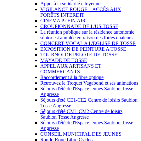
Appel à la solidarité citoyenne
VIGILANCE ROUGE – ACCÈS AUX
FORÊTS INTERDIT
CINEMA PLEIN AIR
CROUPIONNADE DE L'US TOSSE
La réunion publique sur la résidence autonomie
sénior est annulée en raison des fortes chaleurs
CONCERT VOCAL A L'EGLISE DE TOSSE
EXPOSITION DE PEINTURE A TOSSE
TOURNOI DE PELOTE DE TOSSE
MAYADE DE TOSSE
APPEL AUX ARTISANS ET
COMMERCANTS
Raccordement à la fibre optique
Retrouvez le Troquet Vagabond et ses animations
Séjours d'été de l'Espace jeunes Saubion Tosse
Angresse
Séjours d'été CE1-CE2 Centre de loisirs Saubion
Tosse Angresse
Séjours d'été CM1-CM2 Centre de loisirs
Saubion Tosse Angresse
Séjours d'été de l'Espace jeunes Saubion Tosse
Angresse
CONSEIL MUNICIPAL DES JEUNES
Rando Roue Libre Cyclos