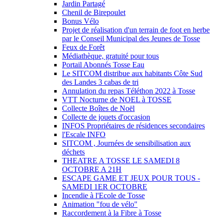
Jardin Partagé
Chenil de Birepoulet
Bonus Vélo
Projet de réalisation d'un terrain de foot en herbe
par le Conseil Municipal des Jeunes de Tosse
Feux de Forêt
Médiathèque, gratuité pour tous
Portail Abonnés Tosse Eau
Le SITCOM distribue aux habitants Côte Sud
des Landes 3 cabas de tri
Annulation du repas Téléthon 2022 à Tosse
VTT Nocturne de NOEL à TOSSE
Collecte Boîtes de Noël
Collecte de jouets d'occasion
INFOS Propriétaires de résidences secondaires
l'Escale INFO
SITCOM , Journées de sensibilisation aux
déchets
THEATRE A TOSSE LE SAMEDI 8
OCTOBRE A 21H
ESCAPE GAME ET JEUX POUR TOUS -
SAMEDI 1ER OCTOBRE
Incendie à l'Ecole de Tosse
Animation "fou de vélo"
Raccordement à la Fibre à Tosse