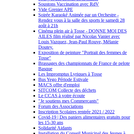
Soustons Vaccination avec RdV
Vide Grenier APE
Soirée Karaoké Animée par un Orchestre -
Rendez vous à la salle des sports le samedi 28
août à 21h
Cinéma plein air à Tosse - DONNE MOI DES
AILES film réalisé par Nicolas Vanier avec
Louis Vazquez, Jean-Paul Rouve, Mélanie
Doutey.
Exposition de peinture "Portrait des femmes de
Tosse"
Brassages des championnats de France de pelote
Basque
Les Impromptus Lyriques à Tosse
Bus Yego Période Estivale
MACS offre d'emploi
SITCOM Collecte des déchets
Le CCAS à votre écoute
"Je soutiens mes Commerçants"
Forum des Associations
Inscription Scolaires rentrée 2021 / 2022
Covid-19 | Des paniers alimentaires gratuits pour
les 15-30 ans
Solidarité Aidants
Installation du Conseil Municipal des Jeunes à