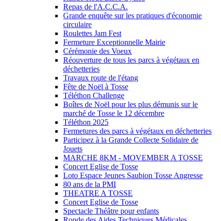
Repas de l'A.C.C.A.
Grande enquête sur les pratiques d'économie
circulaire
Roulettes Jam Fest
Fermeture Exceptionnelle Mairie
Cérémonie des Voeux
Réouverture de tous les parcs à végétaux en
déchetteries
Travaux route de l'étang
Fête de Noël à Tosse
Téléthon Challenge
Boîtes de Noël pour les plus démunis sur le
marché de Tosse le 12 décembre
Téléthon 2025
Fermetures des parcs à végétaux en déchetteries
Participez à la Grande Collecte Solidaire de
Jouets
MARCHE 8KM - MOVEMBER A TOSSE
Concert Eglise de Tosse
Loto Espace Jeunes Saubion Tosse Angresse
80 ans de la PMI
THEATRE A TOSSE
Concert Eglise de Tosse
Spectacle Théâtre pour enfants
Ronde des Aides Techniques Médicales