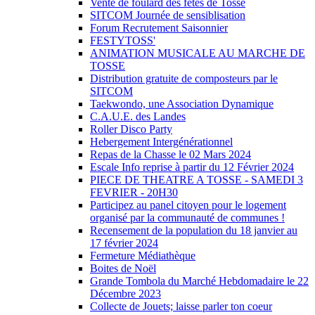
Vente de foulard des fêtes de Tosse
SITCOM Journée de sensiblisation
Forum Recrutement Saisonnier
FESTYTOSS'
ANIMATION MUSICALE AU MARCHE DE
TOSSE
Distribution gratuite de composteurs par le
SITCOM
Taekwondo, une Association Dynamique
C.A.U.E. des Landes
Roller Disco Party
Hebergement Intergénérationnel
Repas de la Chasse le 02 Mars 2024
Escale Info reprise à partir du 12 Février 2024
PIECE DE THEATRE A TOSSE - SAMEDI 3
FEVRIER - 20H30
Participez au panel citoyen pour le logement
organisé par la communauté de communes !
Recensement de la population du 18 janvier au
17 février 2024
Fermeture Médiathèque
Boites de Noël
Grande Tombola du Marché Hebdomadaire le 22
Décembre 2023
Collecte de Jouets; laisse parler ton coeur