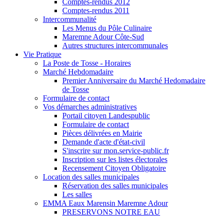
Comptes-rendus 2012
Comptes-rendus 2011
Intercommunalité
Les Menus du Pôle Culinaire
Maremne Adour Côte-Sud
Autres structures intercommunales
Vie Pratique
La Poste de Tosse - Horaires
Marché Hebdomadaire
Premier Anniversaire du Marché Hedomadaire
de Tosse
Formulaire de contact
Vos démarches administratives
Portail citoyen Landespublic
Formulaire de contact
Pièces délivrées en Mairie
Demande d'acte d'état-civil
S'inscrire sur mon.service-public.fr
Inscription sur les listes électorales
Recensement Citoyen Obligatoire
Location des salles municipales
Réservation des salles municipales
Les salles
EMMA Eaux Marensin Maremne Adour
PRESERVONS NOTRE EAU