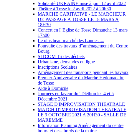
Solidarité UKRAINE mise à jour 12 avril 2022
Théâtre à Tosse le 2 avril 2022 à 20h30
MARCHE CARITATIVE - LE MARCHEUR
DE PASSAGE A TOSSE LE 18 MARS A
18H30
Concert en l' Eglise de Tosse Dimanche 13 mars
17h00
Le plus beau marché des Landes ....
Poursuite des travaux d"aménagement du Centre
Bourg
SITCOM Tri des déchets
Urbanisme, demandes en ligne
Inscriptions Scolaires
Aménagement des transports pendant les travaux
Premier Anniversaire du Marché Hedomadaire
de Tosse
Aide à Domicile
Journées en faveur du Téléthon les 4 et 5
Décembre 2021
STAGE D'IMPROVISATION THEATRALE
MATCH D'IMPROVISATION THEATRALE
LE 9 OCTOBRE 2021 A 20H30 - SALLE DE
MAREMME
Information Planning Aménagement du centre
bourg et des abords de la mairie