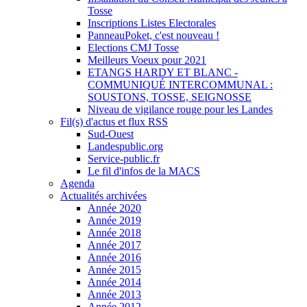
Tosse
Inscriptions Listes Electorales
PanneauPoket, c'est nouveau !
Elections CMJ Tosse
Meilleurs Voeux pour 2021
ETANGS HARDY ET BLANC -
COMMUNIQUÉ INTERCOMMUNAL :
SOUSTONS, TOSSE, SEIGNOSSE
Niveau de vigilance rouge pour les Landes
Fil(s) d'actus et flux RSS
Sud-Ouest
Landespublic.org
Service-public.fr
Le fil d'infos de la MACS
Agenda
Actualités archivées
Année 2020
Année 2019
Année 2018
Année 2017
Année 2016
Année 2015
Année 2014
Année 2013
Année 2012