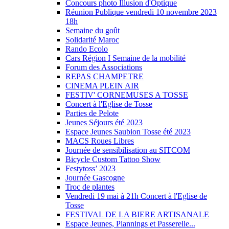
Concours photo Illusion d'Optique
Réunion Publique vendredi 10 novembre 2023
18h
Semaine du goût
Solidarité Maroc
Rando Ecolo
Cars Région I Semaine de la mobilité
Forum des Associations
REPAS CHAMPETRE
CINEMA PLEIN AIR
FESTIV' CORNEMUSES A TOSSE
Concert à l'Eglise de Tosse
Parties de Pelote
Jeunes Séjours été 2023
Espace Jeunes Saubion Tosse été 2023
MACS Roues Libres
Journée de sensibilisation au SITCOM
Bicycle Custom Tattoo Show
Festytoss’ 2023
Journée Gascogne
Troc de plantes
Vendredi 19 mai à 21h Concert à l'Eglise de
Tosse
FESTIVAL DE LA BIERE ARTISANALE
Espace Jeunes, Plannings et Passerelle...