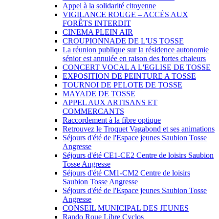
Appel à la solidarité citoyenne
VIGILANCE ROUGE – ACCÈS AUX
FORÊTS INTERDIT
CINEMA PLEIN AIR
CROUPIONNADE DE L'US TOSSE
La réunion publique sur la résidence autonomie
sénior est annulée en raison des fortes chaleurs
CONCERT VOCAL A L'EGLISE DE TOSSE
EXPOSITION DE PEINTURE A TOSSE
TOURNOI DE PELOTE DE TOSSE
MAYADE DE TOSSE
APPEL AUX ARTISANS ET
COMMERCANTS
Raccordement à la fibre optique
Retrouvez le Troquet Vagabond et ses animations
Séjours d'été de l'Espace jeunes Saubion Tosse
Angresse
Séjours d'été CE1-CE2 Centre de loisirs Saubion
Tosse Angresse
Séjours d'été CM1-CM2 Centre de loisirs
Saubion Tosse Angresse
Séjours d'été de l'Espace jeunes Saubion Tosse
Angresse
CONSEIL MUNICIPAL DES JEUNES
Rando Roue Libre Cyclos