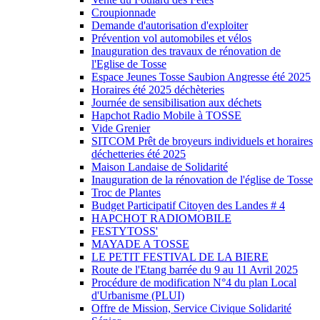
Croupionnade
Demande d'autorisation d'exploiter
Prévention vol automobiles et vélos
Inauguration des travaux de rénovation de
l'Eglise de Tosse
Espace Jeunes Tosse Saubion Angresse été 2025
Horaires été 2025 déchèteries
Journée de sensibilisation aux déchets
Hapchot Radio Mobile à TOSSE
Vide Grenier
SITCOM Prêt de broyeurs individuels et horaires
déchetteries été 2025
Maison Landaise de Solidarité
Inauguration de la rénovation de l'église de Tosse
Troc de Plantes
Budget Participatif Citoyen des Landes # 4
HAPCHOT RADIOMOBILE
FESTYTOSS'
MAYADE A TOSSE
LE PETIT FESTIVAL DE LA BIERE
Route de l'Etang barrée du 9 au 11 Avril 2025
Procédure de modification N°4 du plan Local
d'Urbanisme (PLUI)
Offre de Mission, Service Civique Solidarité