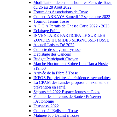
Modification de certains horaires Fêtes de Tosse
du 26 au 28 Août 2022
Forum des Associations de Tosse
Concert ARRAYA Samedi 17 septembre 2022
Tournoi Tennis Tosse
A.C.C.A Permis de Chasse Carte 2022 - 2023
Eclairage Public
INVENTAIRE PARTICIPATIF SUR LES
ZONDES HUMIDES SEIGNOSSE-TOSSE
Accueil Loisirs Eté 2022
Collecte de sang sur Tyrosse
Dépistage des Cancers
Budget Participatif Citoyen
Marché Nocturne et Soirée Lou Tiap a Noste
à19h00
Arrivée de la Fibre à Tosse
INFOS Propriétaires de résidences secondaires
La CPAM des Landes propose un examen de
prévention en santé,
Séjours été 2022 Espace Jeunes et Colos
Faciliter les Parcours de Santé / Préserver
l'Autonomie
Festytoss' 2022
Concert à l'Eglise de Tosse
Matinée Job Dating à Tosse