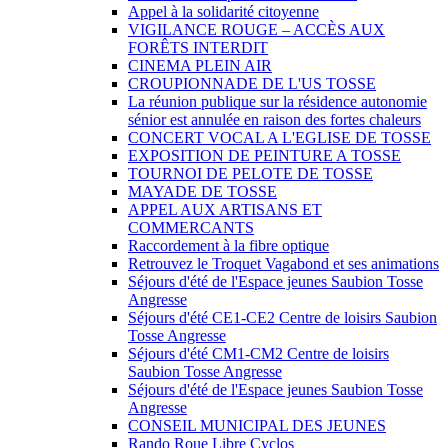
Appel à la solidarité citoyenne
VIGILANCE ROUGE – ACCÈS AUX
FORÊTS INTERDIT
CINEMA PLEIN AIR
CROUPIONNADE DE L'US TOSSE
La réunion publique sur la résidence autonomie
sénior est annulée en raison des fortes chaleurs
CONCERT VOCAL A L'EGLISE DE TOSSE
EXPOSITION DE PEINTURE A TOSSE
TOURNOI DE PELOTE DE TOSSE
MAYADE DE TOSSE
APPEL AUX ARTISANS ET
COMMERCANTS
Raccordement à la fibre optique
Retrouvez le Troquet Vagabond et ses animations
Séjours d'été de l'Espace jeunes Saubion Tosse
Angresse
Séjours d'été CE1-CE2 Centre de loisirs Saubion
Tosse Angresse
Séjours d'été CM1-CM2 Centre de loisirs
Saubion Tosse Angresse
Séjours d'été de l'Espace jeunes Saubion Tosse
Angresse
CONSEIL MUNICIPAL DES JEUNES
Rando Roue Libre Cyclos