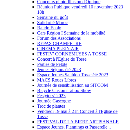
Concours photo Illusion d'Optique
Réunion Publique vendredi 10 novembre 2023
18h
Semaine du goût
Solidarité Maroc
Rando Ecolo
Cars Région I Semaine de la mobilité
Forum des Associations
REPAS CHAMPETRE
CINEMA PLEIN AIR
FESTIV' CORNEMUSES A TOSSE
Concert à l'Eglise de Tosse
Parties de Pelote
Jeunes Séjours été 2023
Espace Jeunes Saubion Tosse été 2023
MACS Roues Libres
Journée de sensibilisation au SITCOM
Bicycle Custom Tattoo Show
Festytoss’ 2023
Journée Gascogne
Troc de plantes
Vendredi 19 mai à 21h Concert à l'Eglise de
Tosse
FESTIVAL DE LA BIERE ARTISANALE
Espace Jeunes, Plannings et Passerelle...