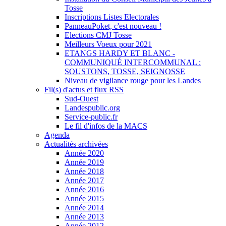
Tosse
Inscriptions Listes Electorales
PanneauPoket, c'est nouveau !
Elections CMJ Tosse
Meilleurs Voeux pour 2021
ETANGS HARDY ET BLANC -
COMMUNIQUÉ INTERCOMMUNAL :
SOUSTONS, TOSSE, SEIGNOSSE
Niveau de vigilance rouge pour les Landes
Fil(s) d'actus et flux RSS
Sud-Ouest
Landespublic.org
Service-public.fr
Le fil d'infos de la MACS
Agenda
Actualités archivées
Année 2020
Année 2019
Année 2018
Année 2017
Année 2016
Année 2015
Année 2014
Année 2013
Année 2012