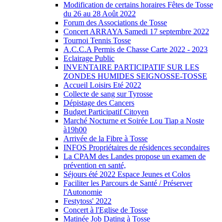
Modification de certains horaires Fêtes de Tosse
du 26 au 28 Août 2022
Forum des Associations de Tosse
Concert ARRAYA Samedi 17 septembre 2022
Tournoi Tennis Tosse
A.C.C.A Permis de Chasse Carte 2022 - 2023
Eclairage Public
INVENTAIRE PARTICIPATIF SUR LES
ZONDES HUMIDES SEIGNOSSE-TOSSE
Accueil Loisirs Eté 2022
Collecte de sang sur Tyrosse
Dépistage des Cancers
Budget Participatif Citoyen
Marché Nocturne et Soirée Lou Tiap a Noste
à19h00
Arrivée de la Fibre à Tosse
INFOS Propriétaires de résidences secondaires
La CPAM des Landes propose un examen de
prévention en santé,
Séjours été 2022 Espace Jeunes et Colos
Faciliter les Parcours de Santé / Préserver
l'Autonomie
Festytoss' 2022
Concert à l'Eglise de Tosse
Matinée Job Dating à Tosse