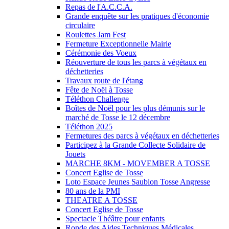
Repas de l'A.C.C.A.
Grande enquête sur les pratiques d'économie
circulaire
Roulettes Jam Fest
Fermeture Exceptionnelle Mairie
Cérémonie des Voeux
Réouverture de tous les parcs à végétaux en
déchetteries
Travaux route de l'étang
Fête de Noël à Tosse
Téléthon Challenge
Boîtes de Noël pour les plus démunis sur le
marché de Tosse le 12 décembre
Téléthon 2025
Fermetures des parcs à végétaux en déchetteries
Participez à la Grande Collecte Solidaire de
Jouets
MARCHE 8KM - MOVEMBER A TOSSE
Concert Eglise de Tosse
Loto Espace Jeunes Saubion Tosse Angresse
80 ans de la PMI
THEATRE A TOSSE
Concert Eglise de Tosse
Spectacle Théâtre pour enfants
Ronde des Aides Techniques Médicales