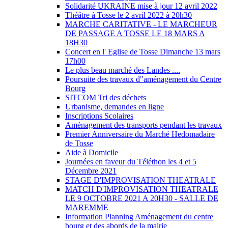
Solidarité UKRAINE mise à jour 12 avril 2022
Théâtre à Tosse le 2 avril 2022 à 20h30
MARCHE CARITATIVE - LE MARCHEUR
DE PASSAGE A TOSSE LE 18 MARS A
18H30
Concert en l' Eglise de Tosse Dimanche 13 mars
17h00
Le plus beau marché des Landes ....
Poursuite des travaux d"aménagement du Centre
Bourg
SITCOM Tri des déchets
Urbanisme, demandes en ligne
Inscriptions Scolaires
Aménagement des transports pendant les travaux
Premier Anniversaire du Marché Hedomadaire
de Tosse
Aide à Domicile
Journées en faveur du Téléthon les 4 et 5
Décembre 2021
STAGE D'IMPROVISATION THEATRALE
MATCH D'IMPROVISATION THEATRALE
LE 9 OCTOBRE 2021 A 20H30 - SALLE DE
MAREMME
Information Planning Aménagement du centre
bourg et des abords de la mairie