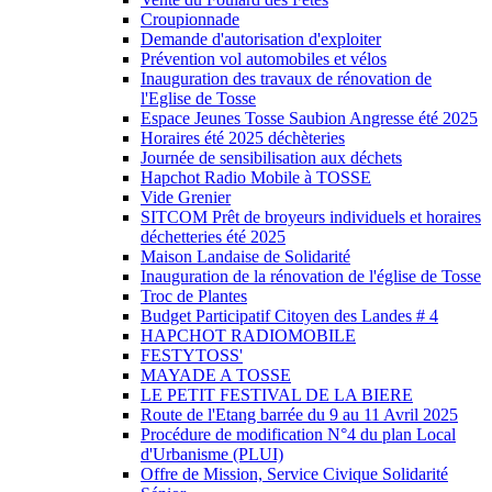
Croupionnade
Demande d'autorisation d'exploiter
Prévention vol automobiles et vélos
Inauguration des travaux de rénovation de
l'Eglise de Tosse
Espace Jeunes Tosse Saubion Angresse été 2025
Horaires été 2025 déchèteries
Journée de sensibilisation aux déchets
Hapchot Radio Mobile à TOSSE
Vide Grenier
SITCOM Prêt de broyeurs individuels et horaires
déchetteries été 2025
Maison Landaise de Solidarité
Inauguration de la rénovation de l'église de Tosse
Troc de Plantes
Budget Participatif Citoyen des Landes # 4
HAPCHOT RADIOMOBILE
FESTYTOSS'
MAYADE A TOSSE
LE PETIT FESTIVAL DE LA BIERE
Route de l'Etang barrée du 9 au 11 Avril 2025
Procédure de modification N°4 du plan Local
d'Urbanisme (PLUI)
Offre de Mission, Service Civique Solidarité