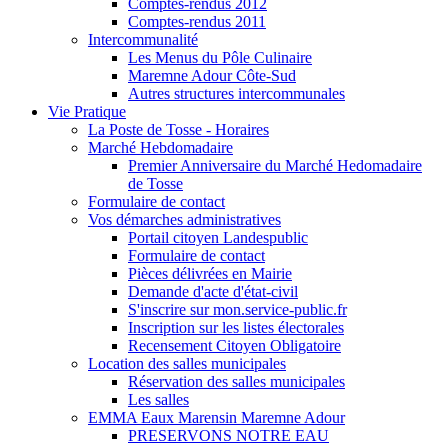
Comptes-rendus 2012
Comptes-rendus 2011
Intercommunalité
Les Menus du Pôle Culinaire
Maremne Adour Côte-Sud
Autres structures intercommunales
Vie Pratique
La Poste de Tosse - Horaires
Marché Hebdomadaire
Premier Anniversaire du Marché Hedomadaire
de Tosse
Formulaire de contact
Vos démarches administratives
Portail citoyen Landespublic
Formulaire de contact
Pièces délivrées en Mairie
Demande d'acte d'état-civil
S'inscrire sur mon.service-public.fr
Inscription sur les listes électorales
Recensement Citoyen Obligatoire
Location des salles municipales
Réservation des salles municipales
Les salles
EMMA Eaux Marensin Maremne Adour
PRESERVONS NOTRE EAU