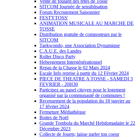
Vente de foulard des fêtes de Tosse
SITCOM Journée de sensiblisation
Forum Recrutement Saisonnier
FESTYTOSS'
ANIMATION MUSICALE AU MARCHE DE
TOSSE
Distribution gratuite de composteurs par le
SITCOM
Taekwondo, une Association Dynamique
C.A.U.E. des Landes
Roller Disco Party
Hebergement Intergénérationnel
Repas de la Chasse le 02 Mars 2024
Escale Info reprise à partir du 12 Février 2024
PIECE DE THEATRE A TOSSE - SAMEDI 3
FEVRIER - 20H30
Participez au panel citoyen pour le logement
organisé par la communauté de communes !
Recensement de la population du 18 janvier au
17 février 2024
Fermeture Médiathèque
Boites de Noël
Grande Tombola du Marché Hebdomadaire le 22
Décembre 2023
Collecte de Jouets; laisse parler ton coeur