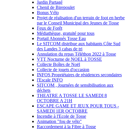
Jardin Partagé
Chenil de Birepoulet
Bonus Vélo
Projet de réalisation d'un terrain de foot en herbe
par le Conseil Municipal des Jeunes de Tosse
Feux de Forêt
Médiathèque, gratuité pour tous
Portail Abonnés Tosse Eau
Le SITCOM distribue aux habitants Côte Sud
des Landes 3 cabas de tri
Annulation du repas Téléthon 2022 à Tosse
VTT Nocturne de NOEL à TOSSE
Collecte Boîtes de Noël
Collecte de jouets d'occasion
INFOS Propriétaires de résidences secondaires
l'Escale INFO
SITCOM , Journées de sensibilisation aux
déchets
THEATRE A TOSSE LE SAMEDI 8
OCTOBRE A 21H
ESCAPE GAME ET JEUX POUR TOUS -
SAMEDI 1ER OCTOBRE
Incendie à l'Ecole de Tosse
Animation "fou de vélo"
Raccordement à la Fibre à Tosse