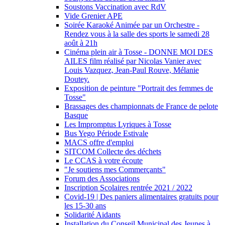
Soustons Vaccination avec RdV
Vide Grenier APE
Soirée Karaoké Animée par un Orchestre -
Rendez vous à la salle des sports le samedi 28
août à 21h
Cinéma plein air à Tosse - DONNE MOI DES
AILES film réalisé par Nicolas Vanier avec
Louis Vazquez, Jean-Paul Rouve, Mélanie
Doutey.
Exposition de peinture "Portrait des femmes de
Tosse"
Brassages des championnats de France de pelote
Basque
Les Impromptus Lyriques à Tosse
Bus Yego Période Estivale
MACS offre d'emploi
SITCOM Collecte des déchets
Le CCAS à votre écoute
"Je soutiens mes Commerçants"
Forum des Associations
Inscription Scolaires rentrée 2021 / 2022
Covid-19 | Des paniers alimentaires gratuits pour
les 15-30 ans
Solidarité Aidants
Installation du Conseil Municipal des Jeunes à