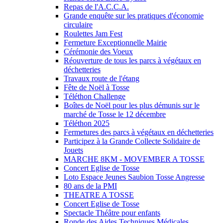
Repas de l'A.C.C.A.
Grande enquête sur les pratiques d'économie
circulaire
Roulettes Jam Fest
Fermeture Exceptionnelle Mairie
Cérémonie des Voeux
Réouverture de tous les parcs à végétaux en
déchetteries
Travaux route de l'étang
Fête de Noël à Tosse
Téléthon Challenge
Boîtes de Noël pour les plus démunis sur le
marché de Tosse le 12 décembre
Téléthon 2025
Fermetures des parcs à végétaux en déchetteries
Participez à la Grande Collecte Solidaire de
Jouets
MARCHE 8KM - MOVEMBER A TOSSE
Concert Eglise de Tosse
Loto Espace Jeunes Saubion Tosse Angresse
80 ans de la PMI
THEATRE A TOSSE
Concert Eglise de Tosse
Spectacle Théâtre pour enfants
Ronde des Aides Techniques Médicales