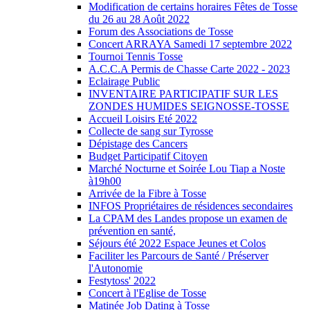
Modification de certains horaires Fêtes de Tosse
du 26 au 28 Août 2022
Forum des Associations de Tosse
Concert ARRAYA Samedi 17 septembre 2022
Tournoi Tennis Tosse
A.C.C.A Permis de Chasse Carte 2022 - 2023
Eclairage Public
INVENTAIRE PARTICIPATIF SUR LES
ZONDES HUMIDES SEIGNOSSE-TOSSE
Accueil Loisirs Eté 2022
Collecte de sang sur Tyrosse
Dépistage des Cancers
Budget Participatif Citoyen
Marché Nocturne et Soirée Lou Tiap a Noste
à19h00
Arrivée de la Fibre à Tosse
INFOS Propriétaires de résidences secondaires
La CPAM des Landes propose un examen de
prévention en santé,
Séjours été 2022 Espace Jeunes et Colos
Faciliter les Parcours de Santé / Préserver
l'Autonomie
Festytoss' 2022
Concert à l'Eglise de Tosse
Matinée Job Dating à Tosse