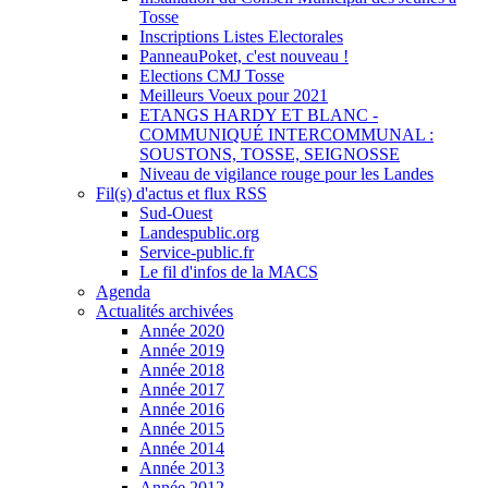
Tosse
Inscriptions Listes Electorales
PanneauPoket, c'est nouveau !
Elections CMJ Tosse
Meilleurs Voeux pour 2021
ETANGS HARDY ET BLANC -
COMMUNIQUÉ INTERCOMMUNAL :
SOUSTONS, TOSSE, SEIGNOSSE
Niveau de vigilance rouge pour les Landes
Fil(s) d'actus et flux RSS
Sud-Ouest
Landespublic.org
Service-public.fr
Le fil d'infos de la MACS
Agenda
Actualités archivées
Année 2020
Année 2019
Année 2018
Année 2017
Année 2016
Année 2015
Année 2014
Année 2013
Année 2012