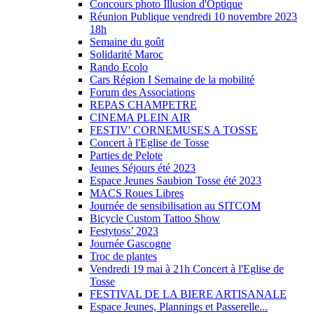
Concours photo Illusion d'Optique
Réunion Publique vendredi 10 novembre 2023
18h
Semaine du goût
Solidarité Maroc
Rando Ecolo
Cars Région I Semaine de la mobilité
Forum des Associations
REPAS CHAMPETRE
CINEMA PLEIN AIR
FESTIV' CORNEMUSES A TOSSE
Concert à l'Eglise de Tosse
Parties de Pelote
Jeunes Séjours été 2023
Espace Jeunes Saubion Tosse été 2023
MACS Roues Libres
Journée de sensibilisation au SITCOM
Bicycle Custom Tattoo Show
Festytoss’ 2023
Journée Gascogne
Troc de plantes
Vendredi 19 mai à 21h Concert à l'Eglise de
Tosse
FESTIVAL DE LA BIERE ARTISANALE
Espace Jeunes, Plannings et Passerelle...