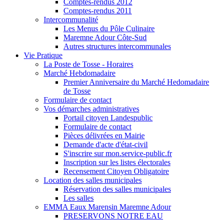
Comptes-rendus 2012
Comptes-rendus 2011
Intercommunalité
Les Menus du Pôle Culinaire
Maremne Adour Côte-Sud
Autres structures intercommunales
Vie Pratique
La Poste de Tosse - Horaires
Marché Hebdomadaire
Premier Anniversaire du Marché Hedomadaire
de Tosse
Formulaire de contact
Vos démarches administratives
Portail citoyen Landespublic
Formulaire de contact
Pièces délivrées en Mairie
Demande d'acte d'état-civil
S'inscrire sur mon.service-public.fr
Inscription sur les listes électorales
Recensement Citoyen Obligatoire
Location des salles municipales
Réservation des salles municipales
Les salles
EMMA Eaux Marensin Maremne Adour
PRESERVONS NOTRE EAU