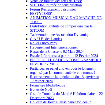
Vente de foulard des fêtes de Tosse
SITCOM Journée de sensiblisation
Forum Recrutement Saisonnier
FESTYTOSS'
ANIMATION MUSICALE AU MARCHE DE
TOSSE
Distribution gratuite de composteurs par le
SITCOM
Taekwondo, une Association Dynamique
C.A.U.E. des Landes
Roller Disco Party
Hebergement Intergénérationnel
Repas de la Chasse le 02 Mars 2024
Escale Info reprise à partir du 12 Février 2024
PIECE DE THEATRE A TOSSE - SAMEDI 3
FEVRIER - 20H30
Participez au panel citoyen pour le logement
organisé par la communauté de communes !
Recensement de la population du 18 janvier au
17 février 2024
Fermeture Médiathèque
Boites de Noël
Grande Tombola du Marché Hebdomadaire le 22
Décembre 2023
Collecte de Jouets; laisse parler ton coeur