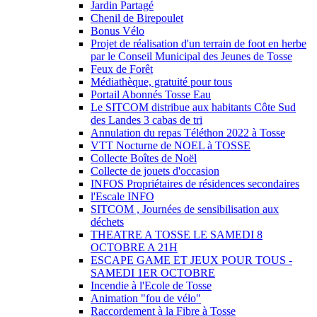
Jardin Partagé
Chenil de Birepoulet
Bonus Vélo
Projet de réalisation d'un terrain de foot en herbe
par le Conseil Municipal des Jeunes de Tosse
Feux de Forêt
Médiathèque, gratuité pour tous
Portail Abonnés Tosse Eau
Le SITCOM distribue aux habitants Côte Sud
des Landes 3 cabas de tri
Annulation du repas Téléthon 2022 à Tosse
VTT Nocturne de NOEL à TOSSE
Collecte Boîtes de Noël
Collecte de jouets d'occasion
INFOS Propriétaires de résidences secondaires
l'Escale INFO
SITCOM , Journées de sensibilisation aux
déchets
THEATRE A TOSSE LE SAMEDI 8
OCTOBRE A 21H
ESCAPE GAME ET JEUX POUR TOUS -
SAMEDI 1ER OCTOBRE
Incendie à l'Ecole de Tosse
Animation "fou de vélo"
Raccordement à la Fibre à Tosse