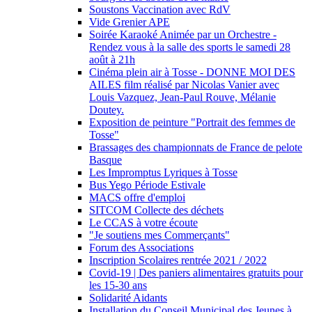
Soustons Vaccination avec RdV
Vide Grenier APE
Soirée Karaoké Animée par un Orchestre -
Rendez vous à la salle des sports le samedi 28
août à 21h
Cinéma plein air à Tosse - DONNE MOI DES
AILES film réalisé par Nicolas Vanier avec
Louis Vazquez, Jean-Paul Rouve, Mélanie
Doutey.
Exposition de peinture "Portrait des femmes de
Tosse"
Brassages des championnats de France de pelote
Basque
Les Impromptus Lyriques à Tosse
Bus Yego Période Estivale
MACS offre d'emploi
SITCOM Collecte des déchets
Le CCAS à votre écoute
"Je soutiens mes Commerçants"
Forum des Associations
Inscription Scolaires rentrée 2021 / 2022
Covid-19 | Des paniers alimentaires gratuits pour
les 15-30 ans
Solidarité Aidants
Installation du Conseil Municipal des Jeunes à