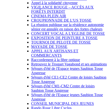
Appel à la solidarité citoyenne
VIGILANCE ROUGE – ACCÈS AUX
FORÊTS INTERDIT
CINEMA PLEIN AIR
CROUPIONNADE DE L'US TOSSE
La réunion publique sur la résidence autonomie
sénior est annulée en raison des fortes chaleurs
CONCERT VOCAL A L'EGLISE DE TOSSE
EXPOSITION DE PEINTURE A TOSSE
TOURNOI DE PELOTE DE TOSSE
MAYADE DE TOSSE
APPEL AUX ARTISANS ET
COMMERCANTS
Raccordement à la fibre optique
Retrouvez le Troquet Vagabond et ses animations
Séjours d'été de l'Espace jeunes Saubion Tosse
Angresse
Séjours d'été CE1-CE2 Centre de loisirs Saubion
Tosse Angresse
Séjours d'été CM1-CM2 Centre de loisirs
Saubion Tosse Angresse
Séjours d'été de l'Espace jeunes Saubion Tosse
Angresse
CONSEIL MUNICIPAL DES JEUNES
Rando Roue Libre Cyclos