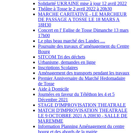
Solidarité UKRAINE mise à jour 12 avril 2022
Théâtre à Tosse le 2 avril 2022 à 20h30
MARCHE CARITATIVE - LE MARCHEUR
DE PASSAGE A TOSSE LE 18 MARS A
18H30
Concert en l' Eglise de Tosse Dimanche 13 mars
17h00
Le plus beau marché des Landes ....
Poursuite des travaux d"aménagement du Centre
Bourg
SITCOM Tri des déchets
Urbanisme, demandes en ligne
Inscriptions Scolaires
Aménagement des transports pendant les travaux
Premier Anniversaire du Marché Hedomadaire
de Tosse
Aide à Domicile
Journées en faveur du Téléthon les 4 et 5
Décembre 2021
STAGE D'IMPROVISATION THEATRALE
MATCH D'IMPROVISATION THEATRALE
LE 9 OCTOBRE 2021 A 20H30 - SALLE DE
MAREMME
Information Planning Aménagement du centre
bourg et des abords de la mairie