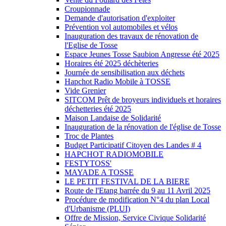
Croupionnade
Demande d'autorisation d'exploiter
Prévention vol automobiles et vélos
Inauguration des travaux de rénovation de
l'Eglise de Tosse
Espace Jeunes Tosse Saubion Angresse été 2025
Horaires été 2025 déchèteries
Journée de sensibilisation aux déchets
Hapchot Radio Mobile à TOSSE
Vide Grenier
SITCOM Prêt de broyeurs individuels et horaires
déchetteries été 2025
Maison Landaise de Solidarité
Inauguration de la rénovation de l'église de Tosse
Troc de Plantes
Budget Participatif Citoyen des Landes # 4
HAPCHOT RADIOMOBILE
FESTYTOSS'
MAYADE A TOSSE
LE PETIT FESTIVAL DE LA BIERE
Route de l'Etang barrée du 9 au 11 Avril 2025
Procédure de modification N°4 du plan Local
d'Urbanisme (PLUI)
Offre de Mission, Service Civique Solidarité