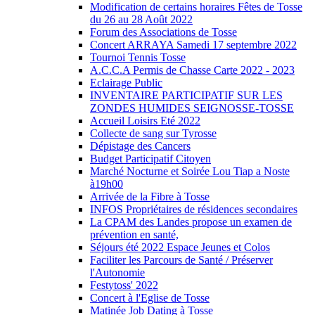
Modification de certains horaires Fêtes de Tosse
du 26 au 28 Août 2022
Forum des Associations de Tosse
Concert ARRAYA Samedi 17 septembre 2022
Tournoi Tennis Tosse
A.C.C.A Permis de Chasse Carte 2022 - 2023
Eclairage Public
INVENTAIRE PARTICIPATIF SUR LES
ZONDES HUMIDES SEIGNOSSE-TOSSE
Accueil Loisirs Eté 2022
Collecte de sang sur Tyrosse
Dépistage des Cancers
Budget Participatif Citoyen
Marché Nocturne et Soirée Lou Tiap a Noste
à19h00
Arrivée de la Fibre à Tosse
INFOS Propriétaires de résidences secondaires
La CPAM des Landes propose un examen de
prévention en santé,
Séjours été 2022 Espace Jeunes et Colos
Faciliter les Parcours de Santé / Préserver
l'Autonomie
Festytoss' 2022
Concert à l'Eglise de Tosse
Matinée Job Dating à Tosse