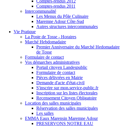
Comptes-rendus 2012
Comptes-rendus 2011
Intercommunalité
Les Menus du Pôle Culinaire
Maremne Adour Côte-Sud
Autres structures intercommunales
Vie Pratique
La Poste de Tosse - Horaires
Marché Hebdomadaire
Premier Anniversaire du Marché Hedomadaire
de Tosse
Formulaire de contact
Vos démarches administratives
Portail citoyen Landespublic
Formulaire de contact
Pièces délivrées en Mairie
Demande d'acte d'état-civil
S'inscrire sur mon.service-public.fr
Inscription sur les listes électorales
Recensement Citoyen Obligatoire
Location des salles municipales
Réservation des salles municipales
Les salles
EMMA Eaux Marensin Maremne Adour
PRESERVONS NOTRE EAU