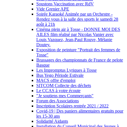
Soustons Vaccination avec RdV
Vide Grenier APE
Soirée Karaoké Animée par un Orchestre -
Rendez vous à la salle des sports le samedi 28
août à 21h
Cinéma plein air à Tosse - DONNE MOI DES
AILES film réalisé par Nicolas Vanier avec
Louis Vazquez, Jean-Paul Rouve, Mélanie
Doutey.
Exposition de peinture "Portrait des femmes de
Tosse"
Brassages des championnats de France de pelote
Basque
Les Impromptus Lyriques à Tosse
Bus Yego Période Estivale
MACS offre d'emploi
SITCOM Collecte des déchets
Le CCAS à votre écoute
"Je soutiens mes Commerçants"
Forum des Associations
Inscription Scolaires rentrée 2021 / 2022
Covid-19 | Des paniers alimentaires gratuits pour
les 15-30 ans
Solidarité Aidants
Installation du Conseil Municipal des Jeunes à