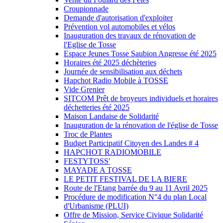
Croupionnade
Demande d'autorisation d'exploiter
Prévention vol automobiles et vélos
Inauguration des travaux de rénovation de
l'Eglise de Tosse
Espace Jeunes Tosse Saubion Angresse été 2025
Horaires été 2025 déchèteries
Journée de sensibilisation aux déchets
Hapchot Radio Mobile à TOSSE
Vide Grenier
SITCOM Prêt de broyeurs individuels et horaires
déchetteries été 2025
Maison Landaise de Solidarité
Inauguration de la rénovation de l'église de Tosse
Troc de Plantes
Budget Participatif Citoyen des Landes # 4
HAPCHOT RADIOMOBILE
FESTYTOSS'
MAYADE A TOSSE
LE PETIT FESTIVAL DE LA BIERE
Route de l'Etang barrée du 9 au 11 Avril 2025
Procédure de modification N°4 du plan Local
d'Urbanisme (PLUI)
Offre de Mission, Service Civique Solidarité