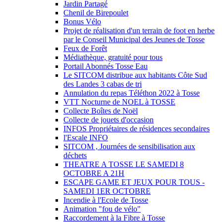
Jardin Partagé
Chenil de Birepoulet
Bonus Vélo
Projet de réalisation d'un terrain de foot en herbe
par le Conseil Municipal des Jeunes de Tosse
Feux de Forêt
Médiathèque, gratuité pour tous
Portail Abonnés Tosse Eau
Le SITCOM distribue aux habitants Côte Sud
des Landes 3 cabas de tri
Annulation du repas Téléthon 2022 à Tosse
VTT Nocturne de NOEL à TOSSE
Collecte Boîtes de Noël
Collecte de jouets d'occasion
INFOS Propriétaires de résidences secondaires
l'Escale INFO
SITCOM , Journées de sensibilisation aux
déchets
THEATRE A TOSSE LE SAMEDI 8
OCTOBRE A 21H
ESCAPE GAME ET JEUX POUR TOUS -
SAMEDI 1ER OCTOBRE
Incendie à l'Ecole de Tosse
Animation "fou de vélo"
Raccordement à la Fibre à Tosse