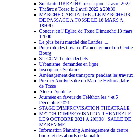
Solidarité UKRAINE mise à jour 12 avril 2022
Théâtre à Tosse le 2 avril 2022 à 20h30
MARCHE CARITATIVE - LE MARCHEUR
DE PASSAGE A TOSSE LE 18 MARS A
18H30
Concert en l' Eglise de Tosse Dimanche 13 mars
17h00
Le plus beau marché des Landes ....
Poursuite des travaux d"aménagement du Centre
Bourg
SITCOM Tri des déchets
Urbanisme, demandes en ligne
Inscriptions Scolaires
Aménagement des transports pendant les travaux
Premier Anniversaire du Marché Hedomadaire
de Tosse
Aide à Domicile
Journées en faveur du Téléthon les 4 et 5
Décembre 2021
STAGE D'IMPROVISATION THEATRALE
MATCH D'IMPROVISATION THEATRALE
LE 9 OCTOBRE 2021 A 20H30 - SALLE DE
MAREMME
Information Planning Aménagement du centre
bourg et des abords de la mairie