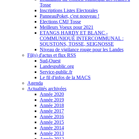
Tosse
Inscriptions Listes Electorales
PanneauPoket, c'est nouveau !
Elections CMJ Tosse
Meilleurs Voeux pour 2021
ETANGS HARDY ET BLANC -
COMMUNIQUÉ INTERCOMMUNAL :
SOUSTONS, TOSSE, SEIGNOSSE
Niveau de vigilance rouge pour les Landes
Fil(s) d'actus et flux RSS
Sud-Ouest
Landespublic.org
Service-public.fr
Le fil d'infos de la MACS
Agenda
Actualités archivées
Année 2020
Année 2019
Année 2018
Année 2017
Année 2016
Année 2015
Année 2014
Année 2013
Année 2012