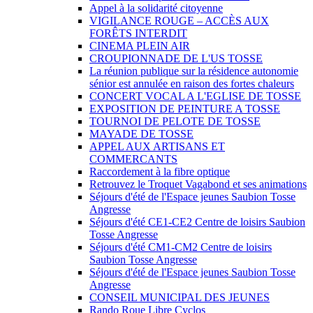
Appel à la solidarité citoyenne
VIGILANCE ROUGE – ACCÈS AUX
FORÊTS INTERDIT
CINEMA PLEIN AIR
CROUPIONNADE DE L'US TOSSE
La réunion publique sur la résidence autonomie
sénior est annulée en raison des fortes chaleurs
CONCERT VOCAL A L'EGLISE DE TOSSE
EXPOSITION DE PEINTURE A TOSSE
TOURNOI DE PELOTE DE TOSSE
MAYADE DE TOSSE
APPEL AUX ARTISANS ET
COMMERCANTS
Raccordement à la fibre optique
Retrouvez le Troquet Vagabond et ses animations
Séjours d'été de l'Espace jeunes Saubion Tosse
Angresse
Séjours d'été CE1-CE2 Centre de loisirs Saubion
Tosse Angresse
Séjours d'été CM1-CM2 Centre de loisirs
Saubion Tosse Angresse
Séjours d'été de l'Espace jeunes Saubion Tosse
Angresse
CONSEIL MUNICIPAL DES JEUNES
Rando Roue Libre Cyclos