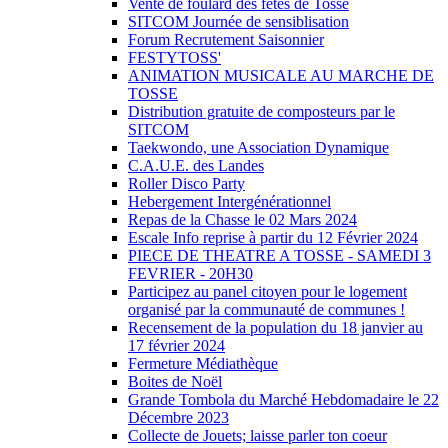
Vente de foulard des fêtes de Tosse
SITCOM Journée de sensiblisation
Forum Recrutement Saisonnier
FESTYTOSS'
ANIMATION MUSICALE AU MARCHE DE
TOSSE
Distribution gratuite de composteurs par le
SITCOM
Taekwondo, une Association Dynamique
C.A.U.E. des Landes
Roller Disco Party
Hebergement Intergénérationnel
Repas de la Chasse le 02 Mars 2024
Escale Info reprise à partir du 12 Février 2024
PIECE DE THEATRE A TOSSE - SAMEDI 3
FEVRIER - 20H30
Participez au panel citoyen pour le logement
organisé par la communauté de communes !
Recensement de la population du 18 janvier au
17 février 2024
Fermeture Médiathèque
Boites de Noël
Grande Tombola du Marché Hebdomadaire le 22
Décembre 2023
Collecte de Jouets; laisse parler ton coeur