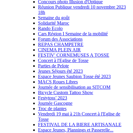
Concours photo Illusion d'Optique
Réunion Publique vendredi 10 novembre 2023
18h
Semaine du goût
Solidarité Maroc
Rando Ecolo
Cars Région I Semaine de la mobilité
Forum des Associations
REPAS CHAMPETRE
CINEMA PLEIN AIR
FESTIV' CORNEMUSES A TOSSE
Concert à l'Eglise de Tosse
Parties de Pelote
Jeunes Séjours été 2023
Espace Jeunes Saubion Tosse été 2023
MACS Roues Libres
Journée de sensibilisation au SITCOM
Bicycle Custom Tattoo Show
Festytoss’ 2023
Journée Gascogne
Troc de plantes
Vendredi 19 mai à 21h Concert à l'Eglise de
Tosse
FESTIVAL DE LA BIERE ARTISANALE
Espace Jeunes, Plannings et Passerelle...