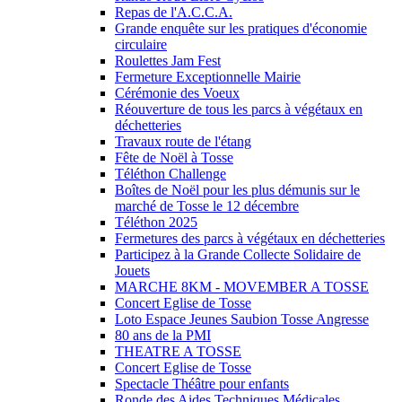
Repas de l'A.C.C.A.
Grande enquête sur les pratiques d'économie
circulaire
Roulettes Jam Fest
Fermeture Exceptionnelle Mairie
Cérémonie des Voeux
Réouverture de tous les parcs à végétaux en
déchetteries
Travaux route de l'étang
Fête de Noël à Tosse
Téléthon Challenge
Boîtes de Noël pour les plus démunis sur le
marché de Tosse le 12 décembre
Téléthon 2025
Fermetures des parcs à végétaux en déchetteries
Participez à la Grande Collecte Solidaire de
Jouets
MARCHE 8KM - MOVEMBER A TOSSE
Concert Eglise de Tosse
Loto Espace Jeunes Saubion Tosse Angresse
80 ans de la PMI
THEATRE A TOSSE
Concert Eglise de Tosse
Spectacle Théâtre pour enfants
Ronde des Aides Techniques Médicales