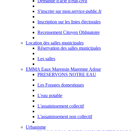
Demande d'acte d'état-civil
S'inscrire sur mon.service-public.fr
Inscription sur les listes électorales
Recensement Citoyen Obligatoire
Location des salles municipales
Réservation des salles municipales
Les salles
EMMA Eaux Marensin Maremne Adour
PRESERVONS NOTRE EAU
Les Forages domestiques
L'eau potable
L'assainissement collectif
L'assainissement non collectif
Urbanisme