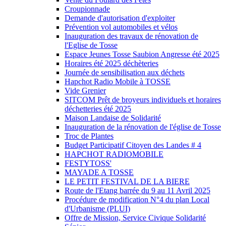
Croupionnade
Demande d'autorisation d'exploiter
Prévention vol automobiles et vélos
Inauguration des travaux de rénovation de
l'Eglise de Tosse
Espace Jeunes Tosse Saubion Angresse été 2025
Horaires été 2025 déchèteries
Journée de sensibilisation aux déchets
Hapchot Radio Mobile à TOSSE
Vide Grenier
SITCOM Prêt de broyeurs individuels et horaires
déchetteries été 2025
Maison Landaise de Solidarité
Inauguration de la rénovation de l'église de Tosse
Troc de Plantes
Budget Participatif Citoyen des Landes # 4
HAPCHOT RADIOMOBILE
FESTYTOSS'
MAYADE A TOSSE
LE PETIT FESTIVAL DE LA BIERE
Route de l'Etang barrée du 9 au 11 Avril 2025
Procédure de modification N°4 du plan Local
d'Urbanisme (PLUI)
Offre de Mission, Service Civique Solidarité