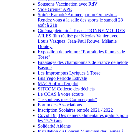
Soustons Vaccination avec RdV
Vide Grenier APE
Soirée Karaoké Animée par un Orchestre -
Rendez vous à la salle des sports le samedi 28
août à 21h
Cinéma plein air à Tosse - DONNE MOI DES
AILES film réalisé par Nicolas Vanier avec
Louis Vazquez, Jean-Paul Rouve, Mélanie
Doutey.
Exposition de peinture "Portrait des femmes de
Tosse"
Brassages des championnats de France de pelote
Basque
Les Impromptus Lyriques à Tosse
Bus Yego Période Estivale
MACS offre d'emploi
SITCOM Collecte des déchets
Le CCAS à votre écoute
"Je soutiens mes Commerçants"
Forum des Associations
Inscription Scolaires rentrée 2021 / 2022
Covid-19 | Des paniers alimentaires gratuits pour
les 15-30 ans
Solidarité Aidants
Installation du Conseil Municipal des Jeunes à