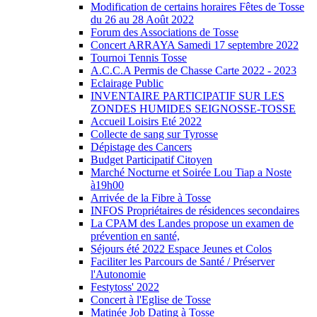
Modification de certains horaires Fêtes de Tosse
du 26 au 28 Août 2022
Forum des Associations de Tosse
Concert ARRAYA Samedi 17 septembre 2022
Tournoi Tennis Tosse
A.C.C.A Permis de Chasse Carte 2022 - 2023
Eclairage Public
INVENTAIRE PARTICIPATIF SUR LES
ZONDES HUMIDES SEIGNOSSE-TOSSE
Accueil Loisirs Eté 2022
Collecte de sang sur Tyrosse
Dépistage des Cancers
Budget Participatif Citoyen
Marché Nocturne et Soirée Lou Tiap a Noste
à19h00
Arrivée de la Fibre à Tosse
INFOS Propriétaires de résidences secondaires
La CPAM des Landes propose un examen de
prévention en santé,
Séjours été 2022 Espace Jeunes et Colos
Faciliter les Parcours de Santé / Préserver
l'Autonomie
Festytoss' 2022
Concert à l'Eglise de Tosse
Matinée Job Dating à Tosse