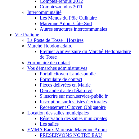
Comptes-rendus 2012
Comptes-rendus 2011
Intercommunalité
Les Menus du Pôle Culinaire
Maremne Adour Côte-Sud
Autres structures intercommunales
Vie Pratique
La Poste de Tosse - Horaires
Marché Hebdomadaire
Premier Anniversaire du Marché Hedomadaire
de Tosse
Formulaire de contact
Vos démarches administratives
Portail citoyen Landespublic
Formulaire de contact
Pièces délivrées en Mairie
Demande d'acte d'état-civil
S'inscrire sur mon.service-public.fr
Inscription sur les listes électorales
Recensement Citoyen Obligatoire
Location des salles municipales
Réservation des salles municipales
Les salles
EMMA Eaux Marensin Maremne Adour
PRESERVONS NOTRE EAU