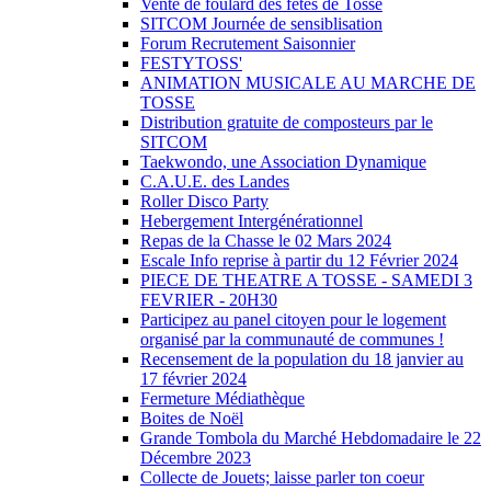
Vente de foulard des fêtes de Tosse
SITCOM Journée de sensiblisation
Forum Recrutement Saisonnier
FESTYTOSS'
ANIMATION MUSICALE AU MARCHE DE
TOSSE
Distribution gratuite de composteurs par le
SITCOM
Taekwondo, une Association Dynamique
C.A.U.E. des Landes
Roller Disco Party
Hebergement Intergénérationnel
Repas de la Chasse le 02 Mars 2024
Escale Info reprise à partir du 12 Février 2024
PIECE DE THEATRE A TOSSE - SAMEDI 3
FEVRIER - 20H30
Participez au panel citoyen pour le logement
organisé par la communauté de communes !
Recensement de la population du 18 janvier au
17 février 2024
Fermeture Médiathèque
Boites de Noël
Grande Tombola du Marché Hebdomadaire le 22
Décembre 2023
Collecte de Jouets; laisse parler ton coeur