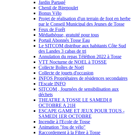
Jardin Partagé
Chenil de Birepoulet
Bonus Vélo
Projet de réalisation d'un terrain de foot en herbe
par le Conseil Municipal des Jeunes de Tosse
Feux de Forêt
Médiathèque, gratuité pour tous
Portail Abonnés Tosse Eau
Le SITCOM distribue aux habitants Côte Sud
des Landes 3 cabas de tri
Annulation du repas Téléthon 2022 à Tosse
VTT Nocturne de NOEL à TOSSE
Collecte Boîtes de Noël
Collecte de jouets d'occasion
INFOS Propriétaires de résidences secondaires
l'Escale INFO
SITCOM , Journées de sensibilisation aux
déchets
THEATRE A TOSSE LE SAMEDI 8
OCTOBRE A 21H
ESCAPE GAME ET JEUX POUR TOUS -
SAMEDI 1ER OCTOBRE
Incendie à l'Ecole de Tosse
Animation "fou de vélo"
Raccordement à la Fibre à Tosse