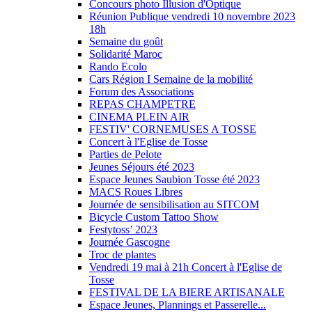
Concours photo Illusion d'Optique
Réunion Publique vendredi 10 novembre 2023
18h
Semaine du goût
Solidarité Maroc
Rando Ecolo
Cars Région I Semaine de la mobilité
Forum des Associations
REPAS CHAMPETRE
CINEMA PLEIN AIR
FESTIV' CORNEMUSES A TOSSE
Concert à l'Eglise de Tosse
Parties de Pelote
Jeunes Séjours été 2023
Espace Jeunes Saubion Tosse été 2023
MACS Roues Libres
Journée de sensibilisation au SITCOM
Bicycle Custom Tattoo Show
Festytoss’ 2023
Journée Gascogne
Troc de plantes
Vendredi 19 mai à 21h Concert à l'Eglise de
Tosse
FESTIVAL DE LA BIERE ARTISANALE
Espace Jeunes, Plannings et Passerelle...