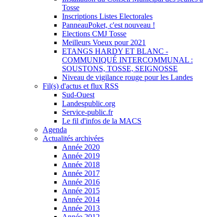
Tosse
Inscriptions Listes Electorales
PanneauPoket, c'est nouveau !
Elections CMJ Tosse
Meilleurs Voeux pour 2021
ETANGS HARDY ET BLANC -
COMMUNIQUÉ INTERCOMMUNAL :
SOUSTONS, TOSSE, SEIGNOSSE
Niveau de vigilance rouge pour les Landes
Fil(s) d'actus et flux RSS
Sud-Ouest
Landespublic.org
Service-public.fr
Le fil d'infos de la MACS
Agenda
Actualités archivées
Année 2020
Année 2019
Année 2018
Année 2017
Année 2016
Année 2015
Année 2014
Année 2013
Année 2012