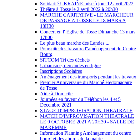
Solidarité UKRAINE mise à jour 12 avril 2022
Théâtre à Tosse le 2 avril 2022 à 20h30
MARCHE CARITATIVE - LE MARCHEUR
DE PASSAGE A TOSSE LE 18 MARS A
18H30
Concert en l' Eglise de Tosse Dimanche 13 mars
17h00
Le plus beau marché des Landes ....
Poursuite des travaux d"aménagement du Centre
Bourg
SITCOM Tri des déchets
Urbanisme, demandes en ligne
Inscriptions Scolaires
Aménagement des transports pendant les travaux
Premier Anniversaire du Marché Hedomadaire
de Tosse
Aide à Domicile
Journées en faveur du Téléthon les 4 et 5
Décembre 2021
STAGE D'IMPROVISATION THEATRALE
MATCH D'IMPROVISATION THEATRALE
LE 9 OCTOBRE 2021 A 20H30 - SALLE DE
MAREMME
Information Planning Aménagement du centre
bourg et des abords de la mairie