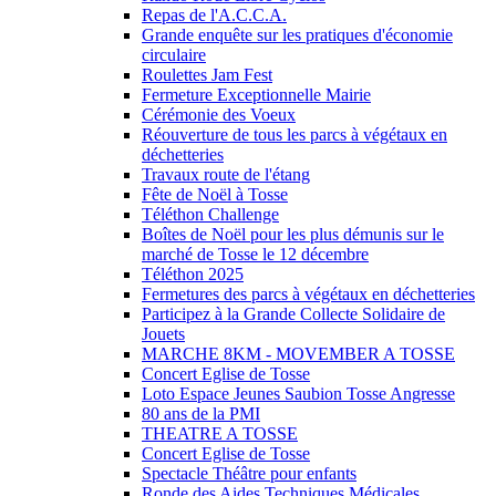
Repas de l'A.C.C.A.
Grande enquête sur les pratiques d'économie
circulaire
Roulettes Jam Fest
Fermeture Exceptionnelle Mairie
Cérémonie des Voeux
Réouverture de tous les parcs à végétaux en
déchetteries
Travaux route de l'étang
Fête de Noël à Tosse
Téléthon Challenge
Boîtes de Noël pour les plus démunis sur le
marché de Tosse le 12 décembre
Téléthon 2025
Fermetures des parcs à végétaux en déchetteries
Participez à la Grande Collecte Solidaire de
Jouets
MARCHE 8KM - MOVEMBER A TOSSE
Concert Eglise de Tosse
Loto Espace Jeunes Saubion Tosse Angresse
80 ans de la PMI
THEATRE A TOSSE
Concert Eglise de Tosse
Spectacle Théâtre pour enfants
Ronde des Aides Techniques Médicales