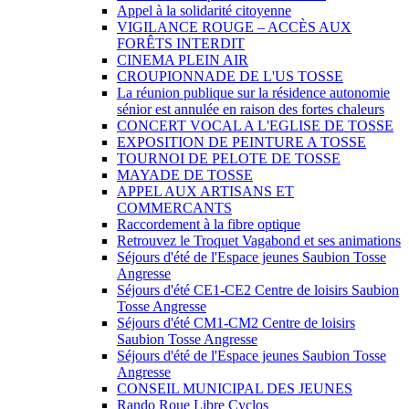
Appel à la solidarité citoyenne
VIGILANCE ROUGE – ACCÈS AUX
FORÊTS INTERDIT
CINEMA PLEIN AIR
CROUPIONNADE DE L'US TOSSE
La réunion publique sur la résidence autonomie
sénior est annulée en raison des fortes chaleurs
CONCERT VOCAL A L'EGLISE DE TOSSE
EXPOSITION DE PEINTURE A TOSSE
TOURNOI DE PELOTE DE TOSSE
MAYADE DE TOSSE
APPEL AUX ARTISANS ET
COMMERCANTS
Raccordement à la fibre optique
Retrouvez le Troquet Vagabond et ses animations
Séjours d'été de l'Espace jeunes Saubion Tosse
Angresse
Séjours d'été CE1-CE2 Centre de loisirs Saubion
Tosse Angresse
Séjours d'été CM1-CM2 Centre de loisirs
Saubion Tosse Angresse
Séjours d'été de l'Espace jeunes Saubion Tosse
Angresse
CONSEIL MUNICIPAL DES JEUNES
Rando Roue Libre Cyclos