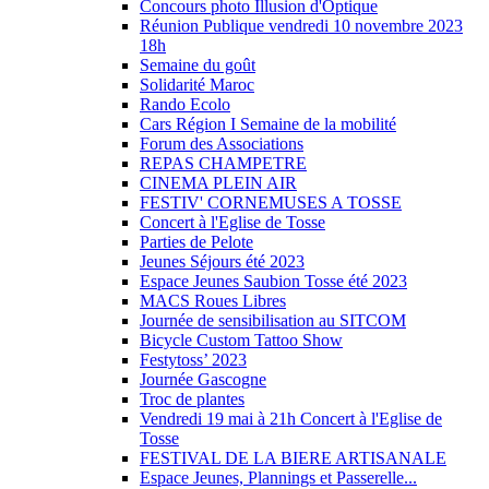
Concours photo Illusion d'Optique
Réunion Publique vendredi 10 novembre 2023
18h
Semaine du goût
Solidarité Maroc
Rando Ecolo
Cars Région I Semaine de la mobilité
Forum des Associations
REPAS CHAMPETRE
CINEMA PLEIN AIR
FESTIV' CORNEMUSES A TOSSE
Concert à l'Eglise de Tosse
Parties de Pelote
Jeunes Séjours été 2023
Espace Jeunes Saubion Tosse été 2023
MACS Roues Libres
Journée de sensibilisation au SITCOM
Bicycle Custom Tattoo Show
Festytoss’ 2023
Journée Gascogne
Troc de plantes
Vendredi 19 mai à 21h Concert à l'Eglise de
Tosse
FESTIVAL DE LA BIERE ARTISANALE
Espace Jeunes, Plannings et Passerelle...