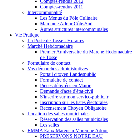
Comptes-rendus 2012
Comptes-rendus 2011
Intercommunalité
Les Menus du Pôle Culinaire
Maremne Adour Côte-Sud
Autres structures intercommunales
Vie Pratique
La Poste de Tosse - Horaires
Marché Hebdomadaire
Premier Anniversaire du Marché Hedomadaire
de Tosse
Formulaire de contact
Vos démarches administratives
Portail citoyen Landespublic
Formulaire de contact
Pièces délivrées en Mairie
Demande d'acte d'état-civil
S'inscrire sur mon.service-public.fr
Inscription sur les listes électorales
Recensement Citoyen Obligatoire
Location des salles municipales
Réservation des salles municipales
Les salles
EMMA Eaux Marensin Maremne Adour
PRESERVONS NOTRE EAU