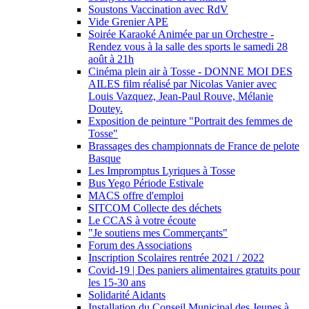
Soustons Vaccination avec RdV
Vide Grenier APE
Soirée Karaoké Animée par un Orchestre -
Rendez vous à la salle des sports le samedi 28
août à 21h
Cinéma plein air à Tosse - DONNE MOI DES
AILES film réalisé par Nicolas Vanier avec
Louis Vazquez, Jean-Paul Rouve, Mélanie
Doutey.
Exposition de peinture "Portrait des femmes de
Tosse"
Brassages des championnats de France de pelote
Basque
Les Impromptus Lyriques à Tosse
Bus Yego Période Estivale
MACS offre d'emploi
SITCOM Collecte des déchets
Le CCAS à votre écoute
"Je soutiens mes Commerçants"
Forum des Associations
Inscription Scolaires rentrée 2021 / 2022
Covid-19 | Des paniers alimentaires gratuits pour
les 15-30 ans
Solidarité Aidants
Installation du Conseil Municipal des Jeunes à