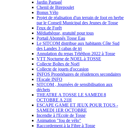
Jardin Partagé
Chenil de Birepoulet
Bonus Vélo
Projet de réalisation d'un terrain de foot en herbe
par le Conseil Municipal des Jeunes de Tosse
Feux de Forêt
Médiathèque, gratuité pour tous
Portail Abonnés Tosse Eau
Le SITCOM distribue aux habitants Côte Sud
des Landes 3 cabas de tri
Annulation du repas Téléthon 2022 à Tosse
VTT Nocturne de NOEL à TOSSE
Collecte Boîtes de Noël
Collecte de jouets d'occasion
INFOS Propriétaires de résidences secondaires
l'Escale INFO
SITCOM , Journées de sensibilisation aux
déchets
THEATRE A TOSSE LE SAMEDI 8
OCTOBRE A 21H
ESCAPE GAME ET JEUX POUR TOUS -
SAMEDI 1ER OCTOBRE
Incendie à l'Ecole de Tosse
Animation "fou de vélo"
Raccordement à la Fibre à Tosse