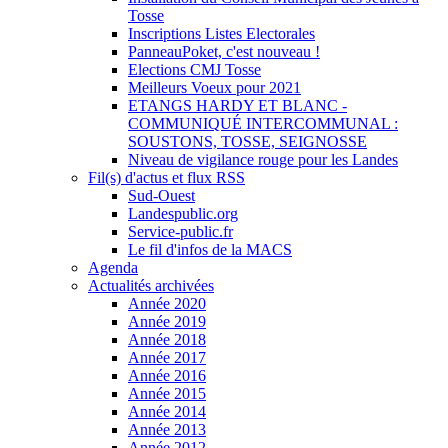
Tosse
Inscriptions Listes Electorales
PanneauPoket, c'est nouveau !
Elections CMJ Tosse
Meilleurs Voeux pour 2021
ETANGS HARDY ET BLANC -
COMMUNIQUÉ INTERCOMMUNAL :
SOUSTONS, TOSSE, SEIGNOSSE
Niveau de vigilance rouge pour les Landes
Fil(s) d'actus et flux RSS
Sud-Ouest
Landespublic.org
Service-public.fr
Le fil d'infos de la MACS
Agenda
Actualités archivées
Année 2020
Année 2019
Année 2018
Année 2017
Année 2016
Année 2015
Année 2014
Année 2013
Année 2012