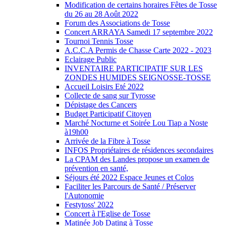
Modification de certains horaires Fêtes de Tosse
du 26 au 28 Août 2022
Forum des Associations de Tosse
Concert ARRAYA Samedi 17 septembre 2022
Tournoi Tennis Tosse
A.C.C.A Permis de Chasse Carte 2022 - 2023
Eclairage Public
INVENTAIRE PARTICIPATIF SUR LES
ZONDES HUMIDES SEIGNOSSE-TOSSE
Accueil Loisirs Eté 2022
Collecte de sang sur Tyrosse
Dépistage des Cancers
Budget Participatif Citoyen
Marché Nocturne et Soirée Lou Tiap a Noste
à19h00
Arrivée de la Fibre à Tosse
INFOS Propriétaires de résidences secondaires
La CPAM des Landes propose un examen de
prévention en santé,
Séjours été 2022 Espace Jeunes et Colos
Faciliter les Parcours de Santé / Préserver
l'Autonomie
Festytoss' 2022
Concert à l'Eglise de Tosse
Matinée Job Dating à Tosse