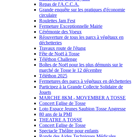
Repas de l'A.C.C.A.
Grande enquête sur les pratiques d'économie
circulaire
Roulettes Jam Fest
Fermeture Exceptionnelle Mairie
Cérémonie des Voeux
Réouverture de tous les parcs à végétaux en
déchetteries
Travaux route de l'étang
Fête de Noël à Tosse
Téléthon Challenge
Boîtes de Noël pour les plus démunis sur le
marché de Tosse le 12 décembre
Téléthon 2025
Fermetures des parcs à végétaux en déchetteries
Participez à la Grande Collecte Solidaire de
Jouets
MARCHE 8KM - MOVEMBER A TOSSE
Concert Eglise de Tosse
Loto Espace Jeunes Saubion Tosse Angresse
80 ans de la PMI
THEATRE A TOSSE
Concert Eglise de Tosse
Spectacle Théâtre pour enfants
Ronde des Aides Techniques Médicales