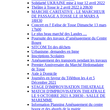
Solidarité UKRAINE mise à jour 12 avril 2022
Théâtre à Tosse le 2 avril 2022 à 20h30
MARCHE CARITATIVE - LE MARCHEUR
DE PASSAGE A TOSSE LE 18 MARS A
18H30
Concert en l' Eglise de Tosse Dimanche 13 mars
17h00
Le plus beau marché des Landes ....
Poursuite des travaux d"aménagement du Centre
Bourg
SITCOM Tri des déchets
Urbanisme, demandes en ligne
Inscriptions Scolaires
Aménagement des transports pendant les travaux
Premier Anniversaire du Marché Hedomadaire
de Tosse
Aide à Domicile
Journées en faveur du Téléthon les 4 et 5
Décembre 2021
STAGE D'IMPROVISATION THEATRALE
MATCH D'IMPROVISATION THEATRALE
LE 9 OCTOBRE 2021 A 20H30 - SALLE DE
MAREMME
Information Planning Aménagement du centre
bourg et des abords de la mairie