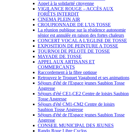
Appel à la solidarité citoyenne
VIGILANCE ROUGE – ACCÈS AUX
FORÊTS INTERDIT
CINEMA PLEIN AIR
CROUPIONNADE DE L'US TOSSE
La réunion publique sur la résidence autonomie
sénior est annulée en raison des fortes chaleurs
CONCERT VOCAL A L'EGLISE DE TOSSE
EXPOSITION DE PEINTURE A TOSSE
TOURNOI DE PELOTE DE TOSSE
MAYADE DE TOSSE
APPEL AUX ARTISANS ET
COMMERCANTS
Raccordement à la fibre optique
Retrouvez le Troquet Vagabond et ses animations
Séjours d'été de l'Espace jeunes Saubion Tosse
Angresse
Séjours d'été CE1-CE2 Centre de loisirs Saubion
Tosse Angresse
Séjours d'été CM1-CM2 Centre de loisirs
Saubion Tosse Angresse
Séjours d'été de l'Espace jeunes Saubion Tosse
Angresse
CONSEIL MUNICIPAL DES JEUNES
Rando Roue Libre Cyclos