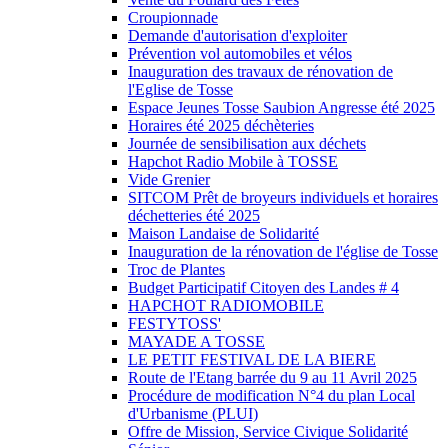
Croupionnade
Demande d'autorisation d'exploiter
Prévention vol automobiles et vélos
Inauguration des travaux de rénovation de
l'Eglise de Tosse
Espace Jeunes Tosse Saubion Angresse été 2025
Horaires été 2025 déchèteries
Journée de sensibilisation aux déchets
Hapchot Radio Mobile à TOSSE
Vide Grenier
SITCOM Prêt de broyeurs individuels et horaires
déchetteries été 2025
Maison Landaise de Solidarité
Inauguration de la rénovation de l'église de Tosse
Troc de Plantes
Budget Participatif Citoyen des Landes # 4
HAPCHOT RADIOMOBILE
FESTYTOSS'
MAYADE A TOSSE
LE PETIT FESTIVAL DE LA BIERE
Route de l'Etang barrée du 9 au 11 Avril 2025
Procédure de modification N°4 du plan Local
d'Urbanisme (PLUI)
Offre de Mission, Service Civique Solidarité