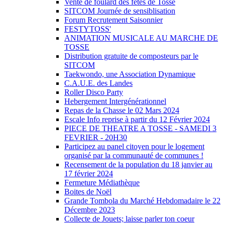
Vente de foulard des fêtes de Tosse
SITCOM Journée de sensiblisation
Forum Recrutement Saisonnier
FESTYTOSS'
ANIMATION MUSICALE AU MARCHE DE
TOSSE
Distribution gratuite de composteurs par le
SITCOM
Taekwondo, une Association Dynamique
C.A.U.E. des Landes
Roller Disco Party
Hebergement Intergénérationnel
Repas de la Chasse le 02 Mars 2024
Escale Info reprise à partir du 12 Février 2024
PIECE DE THEATRE A TOSSE - SAMEDI 3
FEVRIER - 20H30
Participez au panel citoyen pour le logement
organisé par la communauté de communes !
Recensement de la population du 18 janvier au
17 février 2024
Fermeture Médiathèque
Boites de Noël
Grande Tombola du Marché Hebdomadaire le 22
Décembre 2023
Collecte de Jouets; laisse parler ton coeur