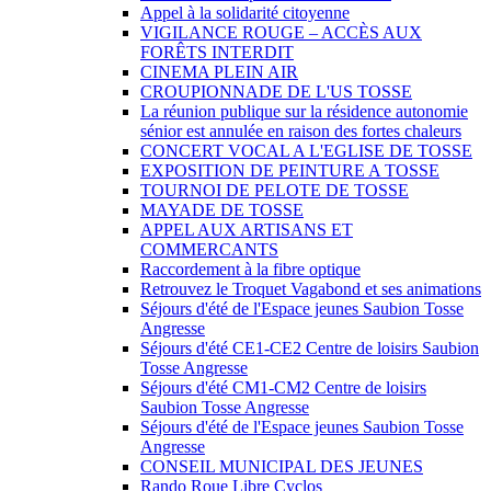
Appel à la solidarité citoyenne
VIGILANCE ROUGE – ACCÈS AUX
FORÊTS INTERDIT
CINEMA PLEIN AIR
CROUPIONNADE DE L'US TOSSE
La réunion publique sur la résidence autonomie
sénior est annulée en raison des fortes chaleurs
CONCERT VOCAL A L'EGLISE DE TOSSE
EXPOSITION DE PEINTURE A TOSSE
TOURNOI DE PELOTE DE TOSSE
MAYADE DE TOSSE
APPEL AUX ARTISANS ET
COMMERCANTS
Raccordement à la fibre optique
Retrouvez le Troquet Vagabond et ses animations
Séjours d'été de l'Espace jeunes Saubion Tosse
Angresse
Séjours d'été CE1-CE2 Centre de loisirs Saubion
Tosse Angresse
Séjours d'été CM1-CM2 Centre de loisirs
Saubion Tosse Angresse
Séjours d'été de l'Espace jeunes Saubion Tosse
Angresse
CONSEIL MUNICIPAL DES JEUNES
Rando Roue Libre Cyclos