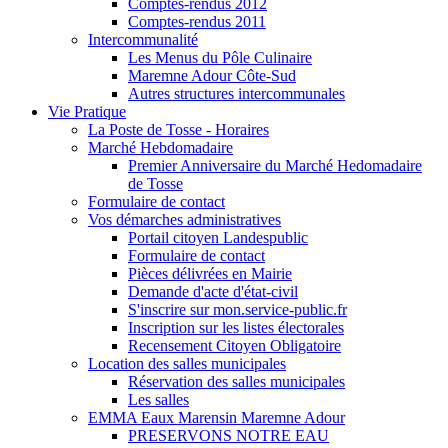
Comptes-rendus 2012
Comptes-rendus 2011
Intercommunalité
Les Menus du Pôle Culinaire
Maremne Adour Côte-Sud
Autres structures intercommunales
Vie Pratique
La Poste de Tosse - Horaires
Marché Hebdomadaire
Premier Anniversaire du Marché Hedomadaire
de Tosse
Formulaire de contact
Vos démarches administratives
Portail citoyen Landespublic
Formulaire de contact
Pièces délivrées en Mairie
Demande d'acte d'état-civil
S'inscrire sur mon.service-public.fr
Inscription sur les listes électorales
Recensement Citoyen Obligatoire
Location des salles municipales
Réservation des salles municipales
Les salles
EMMA Eaux Marensin Maremne Adour
PRESERVONS NOTRE EAU