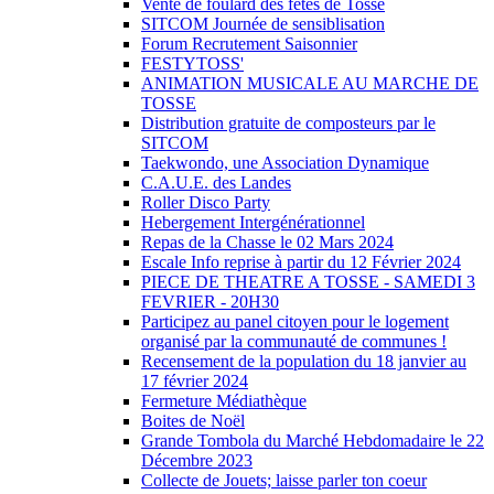
Vente de foulard des fêtes de Tosse
SITCOM Journée de sensiblisation
Forum Recrutement Saisonnier
FESTYTOSS'
ANIMATION MUSICALE AU MARCHE DE
TOSSE
Distribution gratuite de composteurs par le
SITCOM
Taekwondo, une Association Dynamique
C.A.U.E. des Landes
Roller Disco Party
Hebergement Intergénérationnel
Repas de la Chasse le 02 Mars 2024
Escale Info reprise à partir du 12 Février 2024
PIECE DE THEATRE A TOSSE - SAMEDI 3
FEVRIER - 20H30
Participez au panel citoyen pour le logement
organisé par la communauté de communes !
Recensement de la population du 18 janvier au
17 février 2024
Fermeture Médiathèque
Boites de Noël
Grande Tombola du Marché Hebdomadaire le 22
Décembre 2023
Collecte de Jouets; laisse parler ton coeur