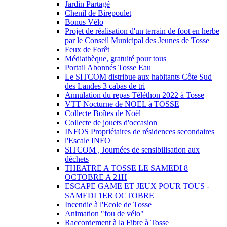
Jardin Partagé
Chenil de Birepoulet
Bonus Vélo
Projet de réalisation d'un terrain de foot en herbe
par le Conseil Municipal des Jeunes de Tosse
Feux de Forêt
Médiathèque, gratuité pour tous
Portail Abonnés Tosse Eau
Le SITCOM distribue aux habitants Côte Sud
des Landes 3 cabas de tri
Annulation du repas Téléthon 2022 à Tosse
VTT Nocturne de NOEL à TOSSE
Collecte Boîtes de Noël
Collecte de jouets d'occasion
INFOS Propriétaires de résidences secondaires
l'Escale INFO
SITCOM , Journées de sensibilisation aux
déchets
THEATRE A TOSSE LE SAMEDI 8
OCTOBRE A 21H
ESCAPE GAME ET JEUX POUR TOUS -
SAMEDI 1ER OCTOBRE
Incendie à l'Ecole de Tosse
Animation "fou de vélo"
Raccordement à la Fibre à Tosse