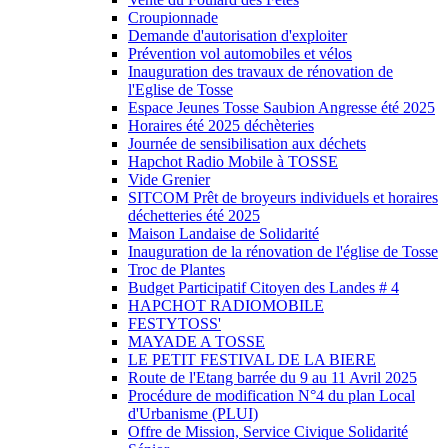
Croupionnade
Demande d'autorisation d'exploiter
Prévention vol automobiles et vélos
Inauguration des travaux de rénovation de
l'Eglise de Tosse
Espace Jeunes Tosse Saubion Angresse été 2025
Horaires été 2025 déchèteries
Journée de sensibilisation aux déchets
Hapchot Radio Mobile à TOSSE
Vide Grenier
SITCOM Prêt de broyeurs individuels et horaires
déchetteries été 2025
Maison Landaise de Solidarité
Inauguration de la rénovation de l'église de Tosse
Troc de Plantes
Budget Participatif Citoyen des Landes # 4
HAPCHOT RADIOMOBILE
FESTYTOSS'
MAYADE A TOSSE
LE PETIT FESTIVAL DE LA BIERE
Route de l'Etang barrée du 9 au 11 Avril 2025
Procédure de modification N°4 du plan Local
d'Urbanisme (PLUI)
Offre de Mission, Service Civique Solidarité