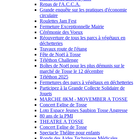
Repas de l'A.C.C.A.
Grande enquête sur les pratiques d'économie
circulaire
Roulettes Jam Fest
Fermeture Exceptionnelle Mairie
Cérémonie des Voeux
Réouverture de tous les parcs à végétaux en
déchetteries
Travaux route de l'étang
Fête de Noël à Tosse
Téléthon Challenge
Boîtes de Noël pour les plus démunis sur le
marché de Tosse le 12 décembre
Téléthon 2025
Fermetures des parcs à végétaux en déchetteries
Participez à la Grande Collecte Solidaire de
Jouets
MARCHE 8KM - MOVEMBER A TOSSE
Concert Eglise de Tosse
Loto Espace Jeunes Saubion Tosse Angresse
80 ans de la PMI
THEATRE A TOSSE
Concert Eglise de Tosse
Spectacle Théâtre pour enfants
Ronde des Aides Techniques Médicales