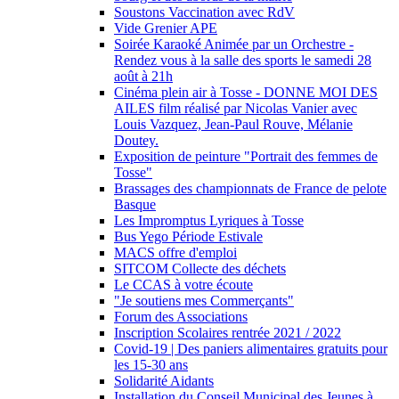
Soustons Vaccination avec RdV
Vide Grenier APE
Soirée Karaoké Animée par un Orchestre -
Rendez vous à la salle des sports le samedi 28
août à 21h
Cinéma plein air à Tosse - DONNE MOI DES
AILES film réalisé par Nicolas Vanier avec
Louis Vazquez, Jean-Paul Rouve, Mélanie
Doutey.
Exposition de peinture "Portrait des femmes de
Tosse"
Brassages des championnats de France de pelote
Basque
Les Impromptus Lyriques à Tosse
Bus Yego Période Estivale
MACS offre d'emploi
SITCOM Collecte des déchets
Le CCAS à votre écoute
"Je soutiens mes Commerçants"
Forum des Associations
Inscription Scolaires rentrée 2021 / 2022
Covid-19 | Des paniers alimentaires gratuits pour
les 15-30 ans
Solidarité Aidants
Installation du Conseil Municipal des Jeunes à