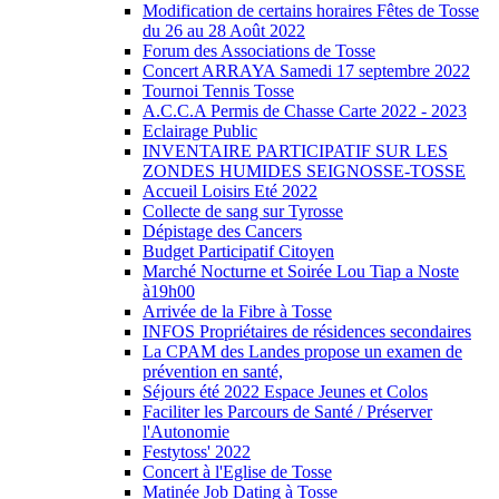
Modification de certains horaires Fêtes de Tosse
du 26 au 28 Août 2022
Forum des Associations de Tosse
Concert ARRAYA Samedi 17 septembre 2022
Tournoi Tennis Tosse
A.C.C.A Permis de Chasse Carte 2022 - 2023
Eclairage Public
INVENTAIRE PARTICIPATIF SUR LES
ZONDES HUMIDES SEIGNOSSE-TOSSE
Accueil Loisirs Eté 2022
Collecte de sang sur Tyrosse
Dépistage des Cancers
Budget Participatif Citoyen
Marché Nocturne et Soirée Lou Tiap a Noste
à19h00
Arrivée de la Fibre à Tosse
INFOS Propriétaires de résidences secondaires
La CPAM des Landes propose un examen de
prévention en santé,
Séjours été 2022 Espace Jeunes et Colos
Faciliter les Parcours de Santé / Préserver
l'Autonomie
Festytoss' 2022
Concert à l'Eglise de Tosse
Matinée Job Dating à Tosse