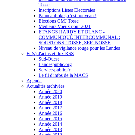
Tosse
Inscriptions Listes Electorales
PanneauPoket, c'est nouveau !
Elections CMJ Tosse
Meilleurs Voeux pour 2021
ETANGS HARDY ET BLANC -
COMMUNIQUÉ INTERCOMMUNAL :
SOUSTONS, TOSSE, SEIGNOSSE
Niveau de vigilance rouge pour les Landes
Fil(s) d'actus et flux RSS
Sud-Ouest
Landespublic.org
Service-public.fr
Le fil d'infos de la MACS
Agenda
Actualités archivées
Année 2020
Année 2019
Année 2018
Année 2017
Année 2016
Année 2015
Année 2014
Année 2013
Année 2012