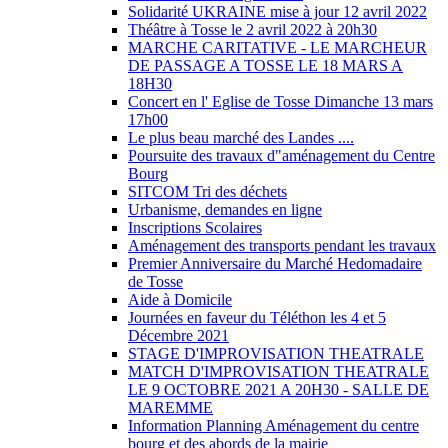
Solidarité UKRAINE mise à jour 12 avril 2022
Théâtre à Tosse le 2 avril 2022 à 20h30
MARCHE CARITATIVE - LE MARCHEUR
DE PASSAGE A TOSSE LE 18 MARS A
18H30
Concert en l' Eglise de Tosse Dimanche 13 mars
17h00
Le plus beau marché des Landes ....
Poursuite des travaux d"aménagement du Centre
Bourg
SITCOM Tri des déchets
Urbanisme, demandes en ligne
Inscriptions Scolaires
Aménagement des transports pendant les travaux
Premier Anniversaire du Marché Hedomadaire
de Tosse
Aide à Domicile
Journées en faveur du Téléthon les 4 et 5
Décembre 2021
STAGE D'IMPROVISATION THEATRALE
MATCH D'IMPROVISATION THEATRALE
LE 9 OCTOBRE 2021 A 20H30 - SALLE DE
MAREMME
Information Planning Aménagement du centre
bourg et des abords de la mairie