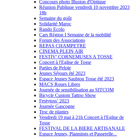
Concours photo Illusion d'Optique
Réunion Publique vendredi 10 novembre 2023
18h
Semaine du goût
Solidarité Maroc
Rando Ecolo
Cars Région I Semaine de la mobilité
Forum des Associations
REPAS CHAMPETRE
CINEMA PLEIN AIR
FESTIV' CORNEMUSES A TOSSE
Concert à l'Eglise de Tosse
Parties de Pelote
Jeunes Séjours été 2023
Espace Jeunes Saubion Tosse été 2023
MACS Roues Libres
Journée de sensibilisation au SITCOM
Bicycle Custom Tattoo Show
Festytoss’ 2023
Journée Gascogne
Troc de plantes
Vendredi 19 mai à 21h Concert à l'Eglise de
Tosse
FESTIVAL DE LA BIERE ARTISANALE
Espace Jeunes, Plannings et Passerelle...