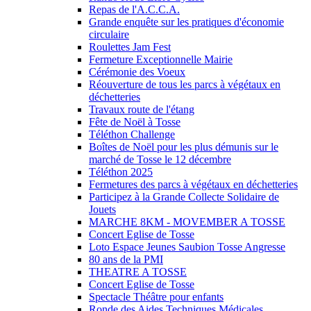
Repas de l'A.C.C.A.
Grande enquête sur les pratiques d'économie
circulaire
Roulettes Jam Fest
Fermeture Exceptionnelle Mairie
Cérémonie des Voeux
Réouverture de tous les parcs à végétaux en
déchetteries
Travaux route de l'étang
Fête de Noël à Tosse
Téléthon Challenge
Boîtes de Noël pour les plus démunis sur le
marché de Tosse le 12 décembre
Téléthon 2025
Fermetures des parcs à végétaux en déchetteries
Participez à la Grande Collecte Solidaire de
Jouets
MARCHE 8KM - MOVEMBER A TOSSE
Concert Eglise de Tosse
Loto Espace Jeunes Saubion Tosse Angresse
80 ans de la PMI
THEATRE A TOSSE
Concert Eglise de Tosse
Spectacle Théâtre pour enfants
Ronde des Aides Techniques Médicales