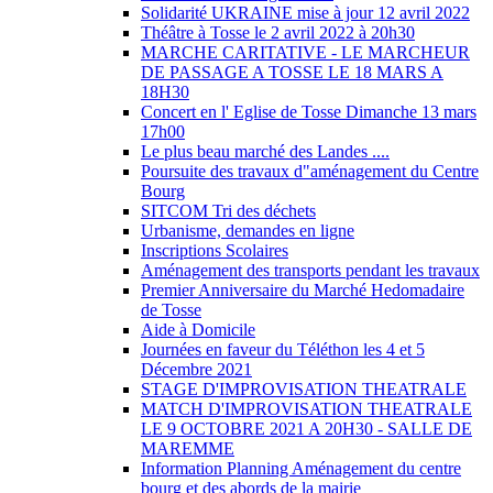
Solidarité UKRAINE mise à jour 12 avril 2022
Théâtre à Tosse le 2 avril 2022 à 20h30
MARCHE CARITATIVE - LE MARCHEUR
DE PASSAGE A TOSSE LE 18 MARS A
18H30
Concert en l' Eglise de Tosse Dimanche 13 mars
17h00
Le plus beau marché des Landes ....
Poursuite des travaux d"aménagement du Centre
Bourg
SITCOM Tri des déchets
Urbanisme, demandes en ligne
Inscriptions Scolaires
Aménagement des transports pendant les travaux
Premier Anniversaire du Marché Hedomadaire
de Tosse
Aide à Domicile
Journées en faveur du Téléthon les 4 et 5
Décembre 2021
STAGE D'IMPROVISATION THEATRALE
MATCH D'IMPROVISATION THEATRALE
LE 9 OCTOBRE 2021 A 20H30 - SALLE DE
MAREMME
Information Planning Aménagement du centre
bourg et des abords de la mairie