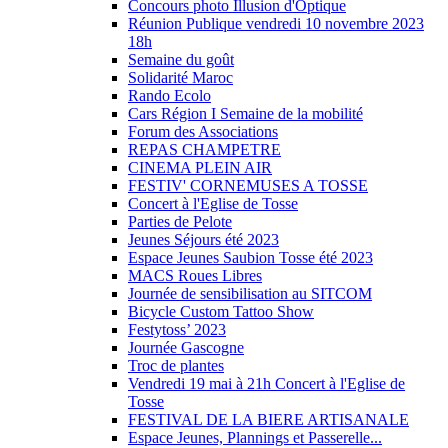
Concours photo Illusion d'Optique
Réunion Publique vendredi 10 novembre 2023
18h
Semaine du goût
Solidarité Maroc
Rando Ecolo
Cars Région I Semaine de la mobilité
Forum des Associations
REPAS CHAMPETRE
CINEMA PLEIN AIR
FESTIV' CORNEMUSES A TOSSE
Concert à l'Eglise de Tosse
Parties de Pelote
Jeunes Séjours été 2023
Espace Jeunes Saubion Tosse été 2023
MACS Roues Libres
Journée de sensibilisation au SITCOM
Bicycle Custom Tattoo Show
Festytoss’ 2023
Journée Gascogne
Troc de plantes
Vendredi 19 mai à 21h Concert à l'Eglise de
Tosse
FESTIVAL DE LA BIERE ARTISANALE
Espace Jeunes, Plannings et Passerelle...