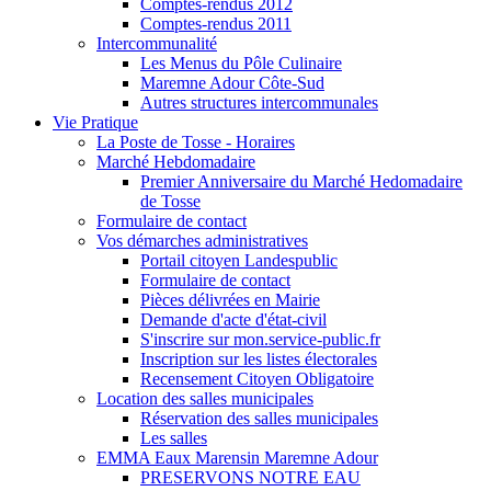
Comptes-rendus 2012
Comptes-rendus 2011
Intercommunalité
Les Menus du Pôle Culinaire
Maremne Adour Côte-Sud
Autres structures intercommunales
Vie Pratique
La Poste de Tosse - Horaires
Marché Hebdomadaire
Premier Anniversaire du Marché Hedomadaire
de Tosse
Formulaire de contact
Vos démarches administratives
Portail citoyen Landespublic
Formulaire de contact
Pièces délivrées en Mairie
Demande d'acte d'état-civil
S'inscrire sur mon.service-public.fr
Inscription sur les listes électorales
Recensement Citoyen Obligatoire
Location des salles municipales
Réservation des salles municipales
Les salles
EMMA Eaux Marensin Maremne Adour
PRESERVONS NOTRE EAU