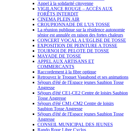
Appel à la solidarité citoyenne
VIGILANCE ROUGE – ACCÈS AUX
FORÊTS INTERDIT
CINEMA PLEIN AIR
CROUPIONNADE DE L'US TOSSE
La réunion publique sur la résidence autonomie
sénior est annulée en raison des fortes chaleurs
CONCERT VOCAL A L'EGLISE DE TOSSE
EXPOSITION DE PEINTURE A TOSSE
TOURNOI DE PELOTE DE TOSSE
MAYADE DE TOSSE
APPEL AUX ARTISANS ET
COMMERCANTS
Raccordement à la fibre optique
Retrouvez le Troquet Vagabond et ses animations
Séjours d'été de l'Espace jeunes Saubion Tosse
Angresse
Séjours d'été CE1-CE2 Centre de loisirs Saubion
Tosse Angresse
Séjours d'été CM1-CM2 Centre de loisirs
Saubion Tosse Angresse
Séjours d'été de l'Espace jeunes Saubion Tosse
Angresse
CONSEIL MUNICIPAL DES JEUNES
Rando Roue Libre Cyclos