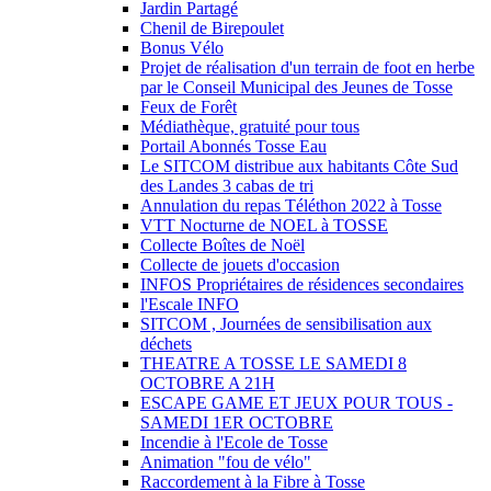
Jardin Partagé
Chenil de Birepoulet
Bonus Vélo
Projet de réalisation d'un terrain de foot en herbe
par le Conseil Municipal des Jeunes de Tosse
Feux de Forêt
Médiathèque, gratuité pour tous
Portail Abonnés Tosse Eau
Le SITCOM distribue aux habitants Côte Sud
des Landes 3 cabas de tri
Annulation du repas Téléthon 2022 à Tosse
VTT Nocturne de NOEL à TOSSE
Collecte Boîtes de Noël
Collecte de jouets d'occasion
INFOS Propriétaires de résidences secondaires
l'Escale INFO
SITCOM , Journées de sensibilisation aux
déchets
THEATRE A TOSSE LE SAMEDI 8
OCTOBRE A 21H
ESCAPE GAME ET JEUX POUR TOUS -
SAMEDI 1ER OCTOBRE
Incendie à l'Ecole de Tosse
Animation "fou de vélo"
Raccordement à la Fibre à Tosse