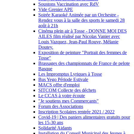
Soustons Vaccination avec RdV
Vide Grenier APE
Soirée Karaoké Animée par un Orchestre -
Rendez vous à la salle des sports le samedi 28
août à 21h
Cinéma plein air à Tosse - DONNE MOI DES
AILES film réalisé par Nicolas Vanier avec
Louis Vazquez, Jean-Paul Rouve, Mélanie
Doutey.
Exposition de peinture "Portrait des femmes de
Tosse"
Brassages des championnats de France de pelote
Basque
Les Impromptus Lyriques à Tosse
Bus Yego Période Estivale
MACS offre d'emploi
SITCOM Collecte des déchets
Le CCAS à votre écoute
"Je soutiens mes Commerçants"
Forum des Associations
Inscription Scolaires rentrée 2021 / 2022
Covid-19 | Des paniers alimentaires gratuits pour
les 15-30 ans
Solidarité Aidants
Installation du Conseil Municipal des Jeunes à