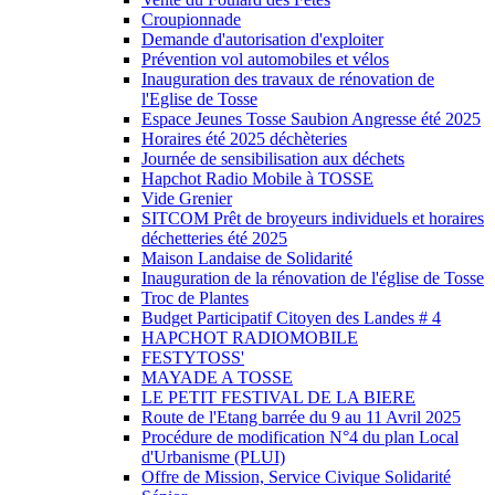
Croupionnade
Demande d'autorisation d'exploiter
Prévention vol automobiles et vélos
Inauguration des travaux de rénovation de
l'Eglise de Tosse
Espace Jeunes Tosse Saubion Angresse été 2025
Horaires été 2025 déchèteries
Journée de sensibilisation aux déchets
Hapchot Radio Mobile à TOSSE
Vide Grenier
SITCOM Prêt de broyeurs individuels et horaires
déchetteries été 2025
Maison Landaise de Solidarité
Inauguration de la rénovation de l'église de Tosse
Troc de Plantes
Budget Participatif Citoyen des Landes # 4
HAPCHOT RADIOMOBILE
FESTYTOSS'
MAYADE A TOSSE
LE PETIT FESTIVAL DE LA BIERE
Route de l'Etang barrée du 9 au 11 Avril 2025
Procédure de modification N°4 du plan Local
d'Urbanisme (PLUI)
Offre de Mission, Service Civique Solidarité