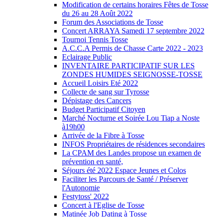
Modification de certains horaires Fêtes de Tosse
du 26 au 28 Août 2022
Forum des Associations de Tosse
Concert ARRAYA Samedi 17 septembre 2022
Tournoi Tennis Tosse
A.C.C.A Permis de Chasse Carte 2022 - 2023
Eclairage Public
INVENTAIRE PARTICIPATIF SUR LES
ZONDES HUMIDES SEIGNOSSE-TOSSE
Accueil Loisirs Eté 2022
Collecte de sang sur Tyrosse
Dépistage des Cancers
Budget Participatif Citoyen
Marché Nocturne et Soirée Lou Tiap a Noste
à19h00
Arrivée de la Fibre à Tosse
INFOS Propriétaires de résidences secondaires
La CPAM des Landes propose un examen de
prévention en santé,
Séjours été 2022 Espace Jeunes et Colos
Faciliter les Parcours de Santé / Préserver
l'Autonomie
Festytoss' 2022
Concert à l'Eglise de Tosse
Matinée Job Dating à Tosse