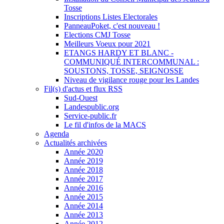
Tosse
Inscriptions Listes Electorales
PanneauPoket, c'est nouveau !
Elections CMJ Tosse
Meilleurs Voeux pour 2021
ETANGS HARDY ET BLANC -
COMMUNIQUÉ INTERCOMMUNAL :
SOUSTONS, TOSSE, SEIGNOSSE
Niveau de vigilance rouge pour les Landes
Fil(s) d'actus et flux RSS
Sud-Ouest
Landespublic.org
Service-public.fr
Le fil d'infos de la MACS
Agenda
Actualités archivées
Année 2020
Année 2019
Année 2018
Année 2017
Année 2016
Année 2015
Année 2014
Année 2013
Année 2012