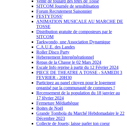
Vente de foulard des fêtes de Tosse
SITCOM Journée de sensiblisation
Forum Recrutement Saisonnier
FESTYTOSS'
ANIMATION MUSICALE AU MARCHE DE
TOSSE
Distribution gratuite de composteurs par le
SITCOM
Taekwondo, une Association Dynamique
C.A.U.E. des Landes
Roller Disco Party
Hebergement Intergénérationnel
Repas de la Chasse le 02 Mars 2024
Escale Info reprise à partir du 12 Février 2024
PIECE DE THEATRE A TOSSE - SAMEDI 3
FEVRIER - 20H30
Participez au panel citoyen pour le logement
organisé par la communauté de communes !
Recensement de la population du 18 janvier au
17 février 2024
Fermeture Médiathèque
Boites de Noël
Grande Tombola du Marché Hebdomadaire le 22
Décembre 2023
Collecte de Jouets; laisse parler ton coeur