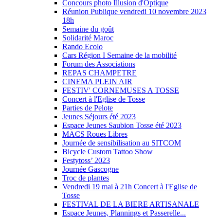
Concours photo Illusion d'Optique
Réunion Publique vendredi 10 novembre 2023
18h
Semaine du goût
Solidarité Maroc
Rando Ecolo
Cars Région I Semaine de la mobilité
Forum des Associations
REPAS CHAMPETRE
CINEMA PLEIN AIR
FESTIV' CORNEMUSES A TOSSE
Concert à l'Eglise de Tosse
Parties de Pelote
Jeunes Séjours été 2023
Espace Jeunes Saubion Tosse été 2023
MACS Roues Libres
Journée de sensibilisation au SITCOM
Bicycle Custom Tattoo Show
Festytoss’ 2023
Journée Gascogne
Troc de plantes
Vendredi 19 mai à 21h Concert à l'Eglise de
Tosse
FESTIVAL DE LA BIERE ARTISANALE
Espace Jeunes, Plannings et Passerelle...