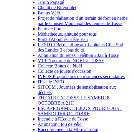
Jardin Partagé
Chenil de Birepoulet
Bonus Vélo
Projet de réalisation d'un terrain de foot en herbe
par le Conseil Municipal des Jeunes de Tosse
Feux de Forêt
Médiathèque, gratuité pour tous
Portail Abonnés Tosse Eau
Le SITCOM distribue aux habitants Côte Sud
des Landes 3 cabas de tri
Annulation du repas Téléthon 2022 à Tosse
VTT Nocturne de NOEL à TOSSE
Collecte Boîtes de Noël
Collecte de jouets d'occasion
INFOS Propriétaires de résidences secondaires
l'Escale INFO
SITCOM , Journées de sensibilisation aux
déchets
THEATRE A TOSSE LE SAMEDI 8
OCTOBRE A 21H
ESCAPE GAME ET JEUX POUR TOUS -
SAMEDI 1ER OCTOBRE
Incendie à l'Ecole de Tosse
Animation "fou de vélo"
Raccordement à la Fibre à Tosse