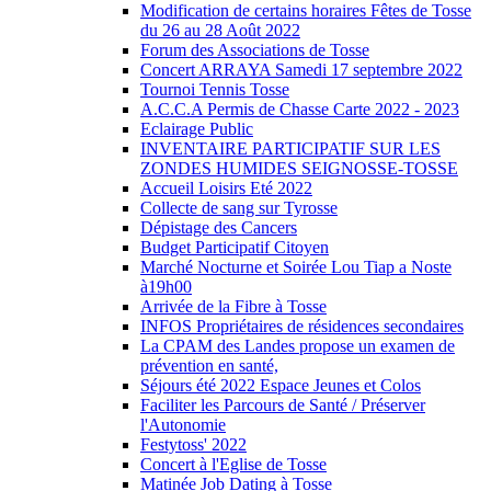
Modification de certains horaires Fêtes de Tosse
du 26 au 28 Août 2022
Forum des Associations de Tosse
Concert ARRAYA Samedi 17 septembre 2022
Tournoi Tennis Tosse
A.C.C.A Permis de Chasse Carte 2022 - 2023
Eclairage Public
INVENTAIRE PARTICIPATIF SUR LES
ZONDES HUMIDES SEIGNOSSE-TOSSE
Accueil Loisirs Eté 2022
Collecte de sang sur Tyrosse
Dépistage des Cancers
Budget Participatif Citoyen
Marché Nocturne et Soirée Lou Tiap a Noste
à19h00
Arrivée de la Fibre à Tosse
INFOS Propriétaires de résidences secondaires
La CPAM des Landes propose un examen de
prévention en santé,
Séjours été 2022 Espace Jeunes et Colos
Faciliter les Parcours de Santé / Préserver
l'Autonomie
Festytoss' 2022
Concert à l'Eglise de Tosse
Matinée Job Dating à Tosse