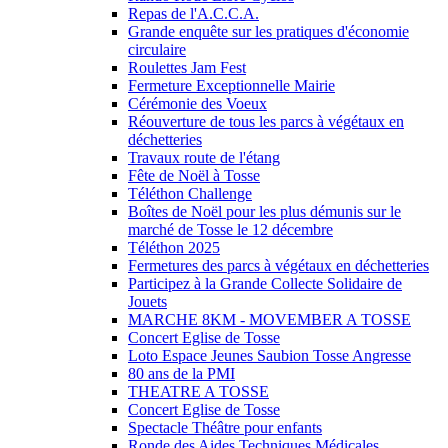
Repas de l'A.C.C.A.
Grande enquête sur les pratiques d'économie
circulaire
Roulettes Jam Fest
Fermeture Exceptionnelle Mairie
Cérémonie des Voeux
Réouverture de tous les parcs à végétaux en
déchetteries
Travaux route de l'étang
Fête de Noël à Tosse
Téléthon Challenge
Boîtes de Noël pour les plus démunis sur le
marché de Tosse le 12 décembre
Téléthon 2025
Fermetures des parcs à végétaux en déchetteries
Participez à la Grande Collecte Solidaire de
Jouets
MARCHE 8KM - MOVEMBER A TOSSE
Concert Eglise de Tosse
Loto Espace Jeunes Saubion Tosse Angresse
80 ans de la PMI
THEATRE A TOSSE
Concert Eglise de Tosse
Spectacle Théâtre pour enfants
Ronde des Aides Techniques Médicales