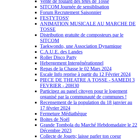
Vente de foulard des fêtes de Tosse
SITCOM Journée de sensiblisation
Forum Recrutement Saisonnier
FESTYTOSS'
ANIMATION MUSICALE AU MARCHE DE
TOSSE
Distribution gratuite de composteurs par le
SITCOM
Taekwondo, une Association Dynamique
C.A.U.E. des Landes
Roller Disco Party
Hebergement Intergénérationnel
Repas de la Chasse le 02 Mars 2024
Escale Info reprise à partir du 12 Février 2024
PIECE DE THEATRE A TOSSE - SAMEDI 3
FEVRIER - 20H30
Participez au panel citoyen pour le logement
organisé par la communauté de communes !
Recensement de la population du 18 janvier au
17 février 2024
Fermeture Médiathèque
Boites de Noël
Grande Tombola du Marché Hebdomadaire le 22
Décembre 2023
Collecte de Jouets; laisse parler ton coeur