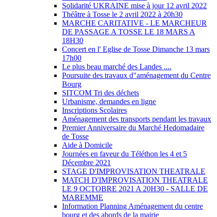
Solidarité UKRAINE mise à jour 12 avril 2022
Théâtre à Tosse le 2 avril 2022 à 20h30
MARCHE CARITATIVE - LE MARCHEUR
DE PASSAGE A TOSSE LE 18 MARS A
18H30
Concert en l' Eglise de Tosse Dimanche 13 mars
17h00
Le plus beau marché des Landes ....
Poursuite des travaux d"aménagement du Centre
Bourg
SITCOM Tri des déchets
Urbanisme, demandes en ligne
Inscriptions Scolaires
Aménagement des transports pendant les travaux
Premier Anniversaire du Marché Hedomadaire
de Tosse
Aide à Domicile
Journées en faveur du Téléthon les 4 et 5
Décembre 2021
STAGE D'IMPROVISATION THEATRALE
MATCH D'IMPROVISATION THEATRALE
LE 9 OCTOBRE 2021 A 20H30 - SALLE DE
MAREMME
Information Planning Aménagement du centre
bourg et des abords de la mairie