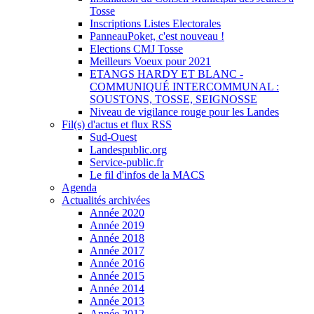
Tosse
Inscriptions Listes Electorales
PanneauPoket, c'est nouveau !
Elections CMJ Tosse
Meilleurs Voeux pour 2021
ETANGS HARDY ET BLANC -
COMMUNIQUÉ INTERCOMMUNAL :
SOUSTONS, TOSSE, SEIGNOSSE
Niveau de vigilance rouge pour les Landes
Fil(s) d'actus et flux RSS
Sud-Ouest
Landespublic.org
Service-public.fr
Le fil d'infos de la MACS
Agenda
Actualités archivées
Année 2020
Année 2019
Année 2018
Année 2017
Année 2016
Année 2015
Année 2014
Année 2013
Année 2012