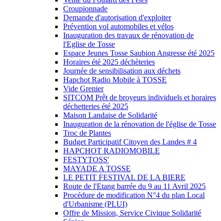
Croupionnade
Demande d'autorisation d'exploiter
Prévention vol automobiles et vélos
Inauguration des travaux de rénovation de
l'Eglise de Tosse
Espace Jeunes Tosse Saubion Angresse été 2025
Horaires été 2025 déchèteries
Journée de sensibilisation aux déchets
Hapchot Radio Mobile à TOSSE
Vide Grenier
SITCOM Prêt de broyeurs individuels et horaires
déchetteries été 2025
Maison Landaise de Solidarité
Inauguration de la rénovation de l'église de Tosse
Troc de Plantes
Budget Participatif Citoyen des Landes # 4
HAPCHOT RADIOMOBILE
FESTYTOSS'
MAYADE A TOSSE
LE PETIT FESTIVAL DE LA BIERE
Route de l'Etang barrée du 9 au 11 Avril 2025
Procédure de modification N°4 du plan Local
d'Urbanisme (PLUI)
Offre de Mission, Service Civique Solidarité