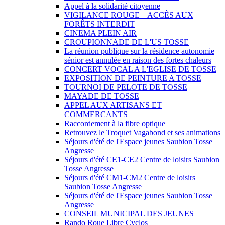
Appel à la solidarité citoyenne
VIGILANCE ROUGE – ACCÈS AUX
FORÊTS INTERDIT
CINEMA PLEIN AIR
CROUPIONNADE DE L'US TOSSE
La réunion publique sur la résidence autonomie
sénior est annulée en raison des fortes chaleurs
CONCERT VOCAL A L'EGLISE DE TOSSE
EXPOSITION DE PEINTURE A TOSSE
TOURNOI DE PELOTE DE TOSSE
MAYADE DE TOSSE
APPEL AUX ARTISANS ET
COMMERCANTS
Raccordement à la fibre optique
Retrouvez le Troquet Vagabond et ses animations
Séjours d'été de l'Espace jeunes Saubion Tosse
Angresse
Séjours d'été CE1-CE2 Centre de loisirs Saubion
Tosse Angresse
Séjours d'été CM1-CM2 Centre de loisirs
Saubion Tosse Angresse
Séjours d'été de l'Espace jeunes Saubion Tosse
Angresse
CONSEIL MUNICIPAL DES JEUNES
Rando Roue Libre Cyclos