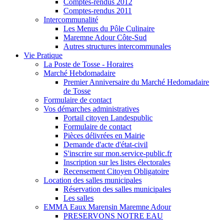
Comptes-rendus 2012
Comptes-rendus 2011
Intercommunalité
Les Menus du Pôle Culinaire
Maremne Adour Côte-Sud
Autres structures intercommunales
Vie Pratique
La Poste de Tosse - Horaires
Marché Hebdomadaire
Premier Anniversaire du Marché Hedomadaire
de Tosse
Formulaire de contact
Vos démarches administratives
Portail citoyen Landespublic
Formulaire de contact
Pièces délivrées en Mairie
Demande d'acte d'état-civil
S'inscrire sur mon.service-public.fr
Inscription sur les listes électorales
Recensement Citoyen Obligatoire
Location des salles municipales
Réservation des salles municipales
Les salles
EMMA Eaux Marensin Maremne Adour
PRESERVONS NOTRE EAU