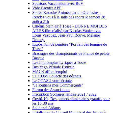
Soustons Vaccination avec RdV
Vide Grenier APE
Soirée Karaoké Animée par un Orchestre -
Rendez vous à la salle des sports le samedi 28
août à 21h
Cinéma plein air à Tosse - DONNE MOI DES
AILES film réalisé par Nicolas Vanier avec
Louis Vazquez, Jean-Paul Rouve, Mélanie
Doutey.
Exposition de peinture "Portrait des femmes de
Tosse"
Brassages des championnats de France de pelote
Basque
Les Impromptus Lyriques à Tosse
Bus Yego Période Estivale
MACS offre d'emploi
SITCOM Collecte des déchets
Le CCAS à votre écoute
"Je soutiens mes Commerçants"
Forum des Associations
Inscription Scolaires rentrée 2021 / 2022
Covid-19 | Des paniers alimentaires gratuits pour
les 15-30 ans
Solidarité Aidants
Installation du Conseil Municipal des Jeunes à