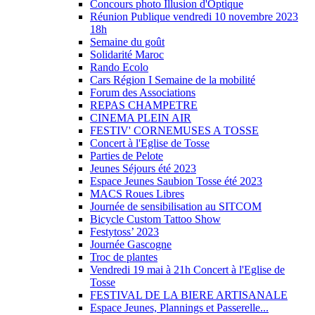
Concours photo Illusion d'Optique
Réunion Publique vendredi 10 novembre 2023
18h
Semaine du goût
Solidarité Maroc
Rando Ecolo
Cars Région I Semaine de la mobilité
Forum des Associations
REPAS CHAMPETRE
CINEMA PLEIN AIR
FESTIV' CORNEMUSES A TOSSE
Concert à l'Eglise de Tosse
Parties de Pelote
Jeunes Séjours été 2023
Espace Jeunes Saubion Tosse été 2023
MACS Roues Libres
Journée de sensibilisation au SITCOM
Bicycle Custom Tattoo Show
Festytoss’ 2023
Journée Gascogne
Troc de plantes
Vendredi 19 mai à 21h Concert à l'Eglise de
Tosse
FESTIVAL DE LA BIERE ARTISANALE
Espace Jeunes, Plannings et Passerelle...