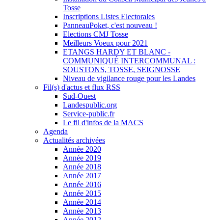
Tosse
Inscriptions Listes Electorales
PanneauPoket, c'est nouveau !
Elections CMJ Tosse
Meilleurs Voeux pour 2021
ETANGS HARDY ET BLANC -
COMMUNIQUÉ INTERCOMMUNAL :
SOUSTONS, TOSSE, SEIGNOSSE
Niveau de vigilance rouge pour les Landes
Fil(s) d'actus et flux RSS
Sud-Ouest
Landespublic.org
Service-public.fr
Le fil d'infos de la MACS
Agenda
Actualités archivées
Année 2020
Année 2019
Année 2018
Année 2017
Année 2016
Année 2015
Année 2014
Année 2013
Année 2012