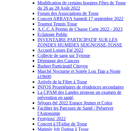
Modification de certains horaires Fêtes de Tosse
du 26 au 28 Août 2022
Forum des Associations de Tosse
Concert ARRAYA Samedi 17 septembre 2022
Tournoi Tennis Tosse
A.C.C.A Permis de Chasse Carte 2022 - 2023
Eclairage Public
INVENTAIRE PARTICIPATIF SUR LES
ZONDES HUMIDES SEIGNOSSE-TOSSE
Accueil Loisirs Eté 2022
Collecte de sang sur Tyrosse
Dépistage des Cancers
Budget Participatif Citoyen
Marché Nocturne et Soirée Lou Tiap a Noste
à19h00
Arrivée de la Fibre à Tosse
INFOS Propriétaires de résidences secondaires
La CPAM des Landes propose un examen de
prévention en santé,
Séjours été 2022 Espace Jeunes et Colos
Faciliter les Parcours de Santé / Préserver
l'Autonomie
Festytoss' 2022
Concert à l'Eglise de Tosse
Matinée Job Dating à Tosse