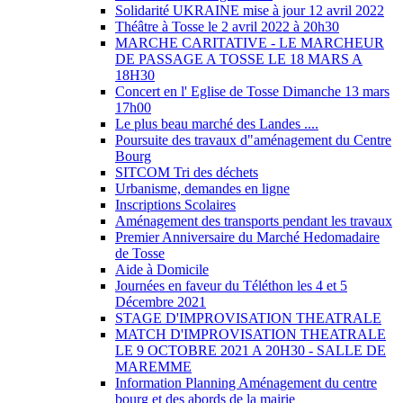
Solidarité UKRAINE mise à jour 12 avril 2022
Théâtre à Tosse le 2 avril 2022 à 20h30
MARCHE CARITATIVE - LE MARCHEUR
DE PASSAGE A TOSSE LE 18 MARS A
18H30
Concert en l' Eglise de Tosse Dimanche 13 mars
17h00
Le plus beau marché des Landes ....
Poursuite des travaux d"aménagement du Centre
Bourg
SITCOM Tri des déchets
Urbanisme, demandes en ligne
Inscriptions Scolaires
Aménagement des transports pendant les travaux
Premier Anniversaire du Marché Hedomadaire
de Tosse
Aide à Domicile
Journées en faveur du Téléthon les 4 et 5
Décembre 2021
STAGE D'IMPROVISATION THEATRALE
MATCH D'IMPROVISATION THEATRALE
LE 9 OCTOBRE 2021 A 20H30 - SALLE DE
MAREMME
Information Planning Aménagement du centre
bourg et des abords de la mairie