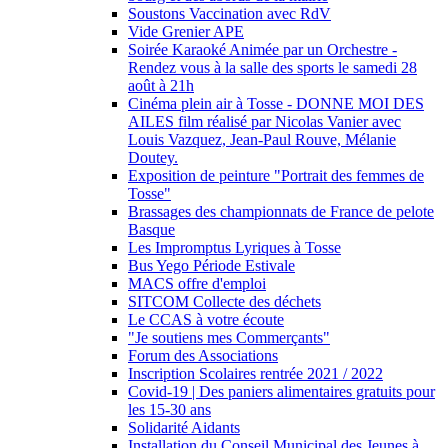
Soustons Vaccination avec RdV
Vide Grenier APE
Soirée Karaoké Animée par un Orchestre -
Rendez vous à la salle des sports le samedi 28
août à 21h
Cinéma plein air à Tosse - DONNE MOI DES
AILES film réalisé par Nicolas Vanier avec
Louis Vazquez, Jean-Paul Rouve, Mélanie
Doutey.
Exposition de peinture "Portrait des femmes de
Tosse"
Brassages des championnats de France de pelote
Basque
Les Impromptus Lyriques à Tosse
Bus Yego Période Estivale
MACS offre d'emploi
SITCOM Collecte des déchets
Le CCAS à votre écoute
"Je soutiens mes Commerçants"
Forum des Associations
Inscription Scolaires rentrée 2021 / 2022
Covid-19 | Des paniers alimentaires gratuits pour
les 15-30 ans
Solidarité Aidants
Installation du Conseil Municipal des Jeunes à