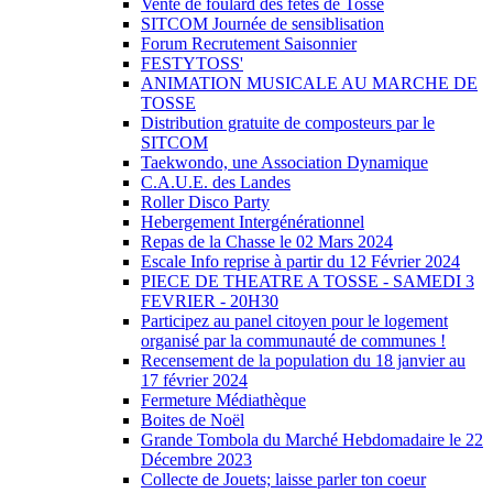
Vente de foulard des fêtes de Tosse
SITCOM Journée de sensiblisation
Forum Recrutement Saisonnier
FESTYTOSS'
ANIMATION MUSICALE AU MARCHE DE
TOSSE
Distribution gratuite de composteurs par le
SITCOM
Taekwondo, une Association Dynamique
C.A.U.E. des Landes
Roller Disco Party
Hebergement Intergénérationnel
Repas de la Chasse le 02 Mars 2024
Escale Info reprise à partir du 12 Février 2024
PIECE DE THEATRE A TOSSE - SAMEDI 3
FEVRIER - 20H30
Participez au panel citoyen pour le logement
organisé par la communauté de communes !
Recensement de la population du 18 janvier au
17 février 2024
Fermeture Médiathèque
Boites de Noël
Grande Tombola du Marché Hebdomadaire le 22
Décembre 2023
Collecte de Jouets; laisse parler ton coeur