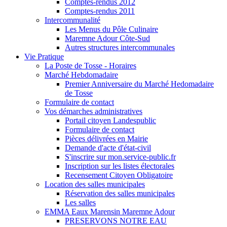
Comptes-rendus 2012
Comptes-rendus 2011
Intercommunalité
Les Menus du Pôle Culinaire
Maremne Adour Côte-Sud
Autres structures intercommunales
Vie Pratique
La Poste de Tosse - Horaires
Marché Hebdomadaire
Premier Anniversaire du Marché Hedomadaire
de Tosse
Formulaire de contact
Vos démarches administratives
Portail citoyen Landespublic
Formulaire de contact
Pièces délivrées en Mairie
Demande d'acte d'état-civil
S'inscrire sur mon.service-public.fr
Inscription sur les listes électorales
Recensement Citoyen Obligatoire
Location des salles municipales
Réservation des salles municipales
Les salles
EMMA Eaux Marensin Maremne Adour
PRESERVONS NOTRE EAU