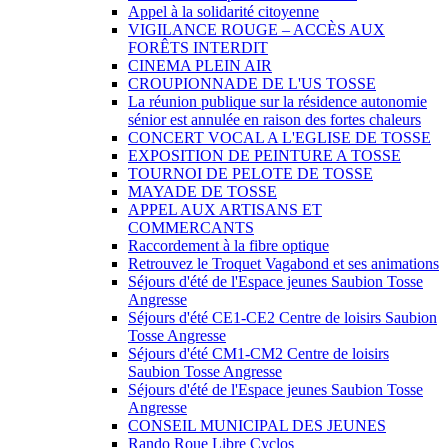
Appel à la solidarité citoyenne
VIGILANCE ROUGE – ACCÈS AUX
FORÊTS INTERDIT
CINEMA PLEIN AIR
CROUPIONNADE DE L'US TOSSE
La réunion publique sur la résidence autonomie
sénior est annulée en raison des fortes chaleurs
CONCERT VOCAL A L'EGLISE DE TOSSE
EXPOSITION DE PEINTURE A TOSSE
TOURNOI DE PELOTE DE TOSSE
MAYADE DE TOSSE
APPEL AUX ARTISANS ET
COMMERCANTS
Raccordement à la fibre optique
Retrouvez le Troquet Vagabond et ses animations
Séjours d'été de l'Espace jeunes Saubion Tosse
Angresse
Séjours d'été CE1-CE2 Centre de loisirs Saubion
Tosse Angresse
Séjours d'été CM1-CM2 Centre de loisirs
Saubion Tosse Angresse
Séjours d'été de l'Espace jeunes Saubion Tosse
Angresse
CONSEIL MUNICIPAL DES JEUNES
Rando Roue Libre Cyclos