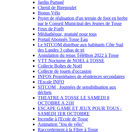
Jardin Partagé
Chenil de Birepoulet
Bonus Vélo
Projet de réalisation d'un terrain de foot en herbe
par le Conseil Municipal des Jeunes de Tosse
Feux de Forêt
Médiathèque, gratuité pour tous
Portail Abonnés Tosse Eau
Le SITCOM distribue aux habitants Côte Sud
des Landes 3 cabas de tri
Annulation du repas Téléthon 2022 à Tosse
VTT Nocturne de NOEL à TOSSE
Collecte Boîtes de Noël
Collecte de jouets d'occasion
INFOS Propriétaires de résidences secondaires
l'Escale INFO
SITCOM , Journées de sensibilisation aux
déchets
THEATRE A TOSSE LE SAMEDI 8
OCTOBRE A 21H
ESCAPE GAME ET JEUX POUR TOUS -
SAMEDI 1ER OCTOBRE
Incendie à l'Ecole de Tosse
Animation "fou de vélo"
Raccordement à la Fibre à Tosse