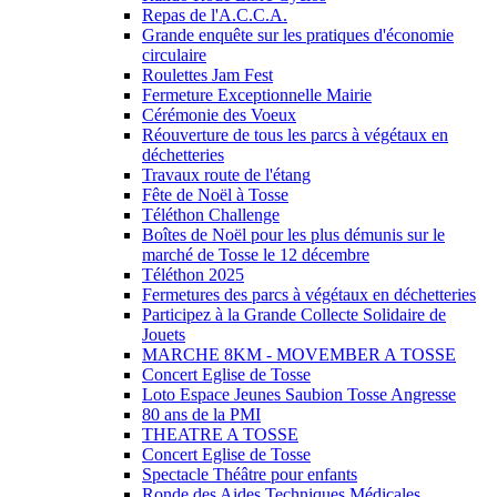
Repas de l'A.C.C.A.
Grande enquête sur les pratiques d'économie
circulaire
Roulettes Jam Fest
Fermeture Exceptionnelle Mairie
Cérémonie des Voeux
Réouverture de tous les parcs à végétaux en
déchetteries
Travaux route de l'étang
Fête de Noël à Tosse
Téléthon Challenge
Boîtes de Noël pour les plus démunis sur le
marché de Tosse le 12 décembre
Téléthon 2025
Fermetures des parcs à végétaux en déchetteries
Participez à la Grande Collecte Solidaire de
Jouets
MARCHE 8KM - MOVEMBER A TOSSE
Concert Eglise de Tosse
Loto Espace Jeunes Saubion Tosse Angresse
80 ans de la PMI
THEATRE A TOSSE
Concert Eglise de Tosse
Spectacle Théâtre pour enfants
Ronde des Aides Techniques Médicales