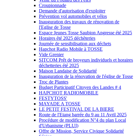
Croupionnade
Demande d'autorisation d'exploiter
Prévention vol automobiles et vélos
Inauguration des travaux de rénovation de
l'Eglise de Tosse
Espace Jeunes Tosse Saubion Angresse été 2025
Horaires été 2025 déchèteries
Journée de sensibilisation aux déchets
Hapchot Radio Mobile à TOSSE
Vide Grenier
SITCOM Prêt de broyeurs individuels et horaires
déchetteries été 2025
Maison Landaise de Solidarité
Inauguration de la rénovation de l'église de Tosse
Troc de Plantes
Budget Participatif Citoyen des Landes # 4
HAPCHOT RADIOMOBILE
FESTYTOSS'
MAYADE A TOSSE
LE PETIT FESTIVAL DE LA BIERE
Route de l'Etang barrée du 9 au 11 Avril 2025
Procédure de modification N°4 du plan Local
d'Urbanisme (PLUI)
Offre de Mission, Service Civique Solidarité